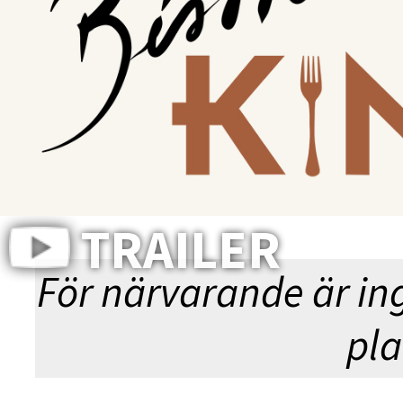
K
EXPRESSB
TRAILER
För närvarande är in
pla