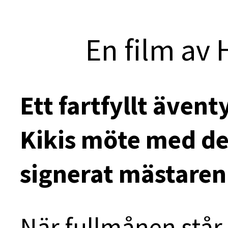
En film av
Ett fartfyllt även
Kikis möte med den
signerat mästaren
När fullmånen står