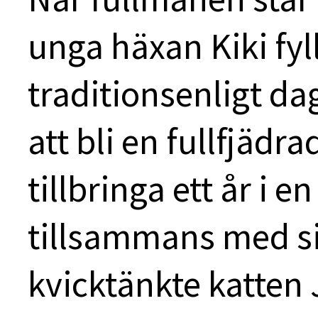
unga häxan Kiki fyll
traditionsenligt da
att bli en fullfjäd
tillbringa ett år i
tillsammans med si
kvicktänkte katten J