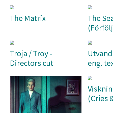
The Matrix
The Se
(Förföl
Troja / Troy -
Utvand
Directors cut
eng. tex
Visknin
(Cries 