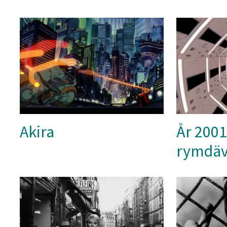
Akira
År 2001 
rymdäv