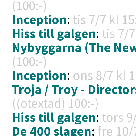
(100:-)
Inception
:
tis 7/7 kl
15
Hiss till galgen
:
tis 7/
Nybyggarna (The Ne
(100:-)
Inception
:
ons 8/7 kl
1
Troja / Troy - Director
((otextad) 100:-)
Hiss till galgen
:
tors 9
De 400 slagen
:
fre 10/