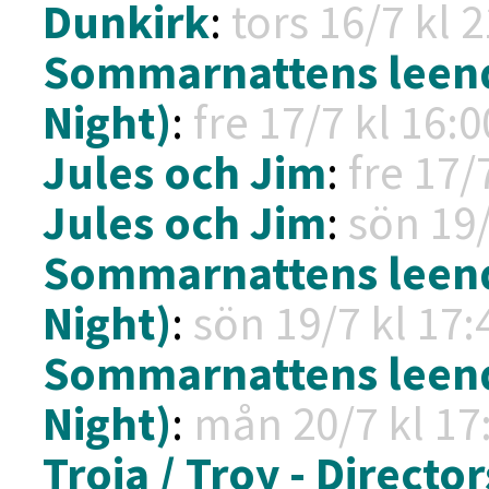
Dunkirk
:
tors 16/7 kl
2
Sommarnattens leend
Night)
:
fre 17/7 kl
16:0
Jules och Jim
:
fre 17/
Jules och Jim
:
sön 19
Sommarnattens leend
Night)
:
sön 19/7 kl
17:
Sommarnattens leend
Night)
:
mån 20/7 kl
17:
Troja / Troy - Director