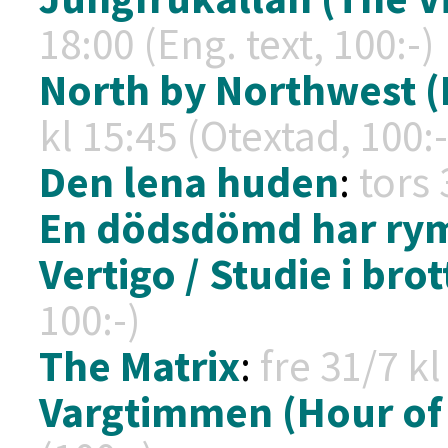
18:00 (Eng. text, 100:-)
North by Northwest (I
kl
15:45 (Otextad, 100:-
Den lena huden
:
tors 
En dödsdömd har ry
Vertigo / Studie i brot
100:-)
The Matrix
:
fre 31/7 k
Vargtimmen (Hour of 