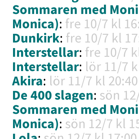
Sommaren med Moni
Monica)
:
fre 10/7 kl
16
Dunkirk
:
fre 10/7 kl
17
Interstellar
:
fre 10/7 k
Interstellar
:
lör 11/7 k
Akira
:
lör 11/7 kl
20:40 
De 400 slagen
:
sön 12
Sommaren med Moni
Monica)
:
sön 12/7 kl
1
Lola
:
sön 12/7 kl
17:00 