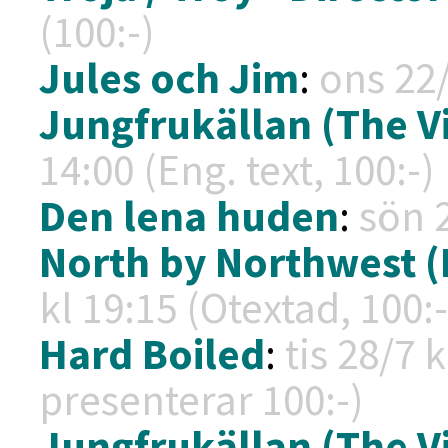
(100:-)
Jules och Jim
:
ons 22
Jungfrukällan (The Vi
14:00 (Eng. text, 100:-)
Den lena huden
:
sön 
North by Northwest (I
kl
19:15 (Otextad, 100:-
Hard Boiled
:
tis 28/7 
presenterar 100:-)
Jungfrukällan (The Vi