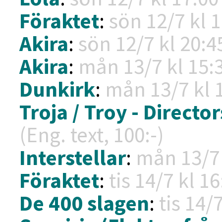
Föraktet
:
sön 12/7 kl
1
Akira
:
sön 12/7 kl
20:45
Akira
:
mån 13/7 kl
15:3
Dunkirk
:
mån 13/7 kl
Troja / Troy - Director
(Eng. text, 100:-)
Interstellar
:
mån 13/7
Föraktet
:
tis 14/7 kl
16
De 400 slagen
:
tis 14/