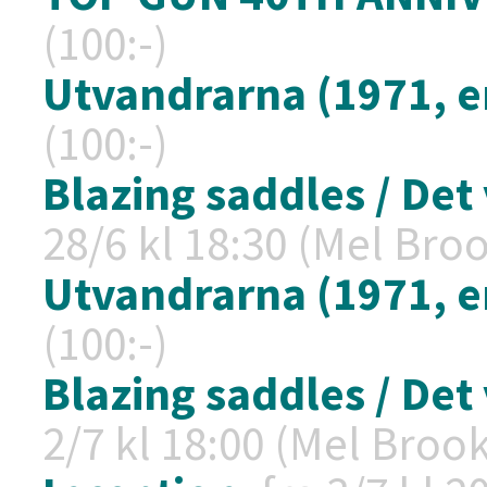
(100:-)
Utvandrarna (1971, en
(100:-)
Blazing saddles / Det 
28/6 kl
18:30 (Mel Broo
Utvandrarna (1971, en
(100:-)
Blazing saddles / Det 
2/7 kl
18:00 (Mel Brooks