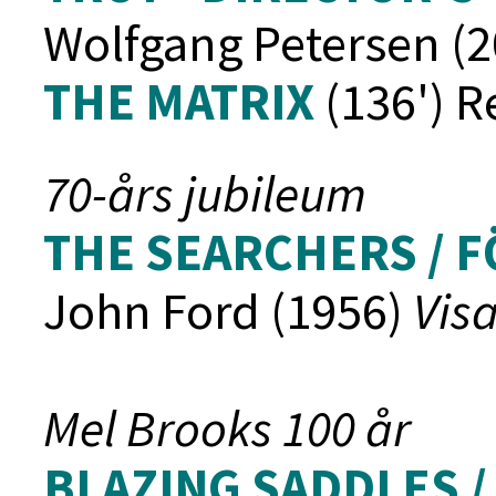
Wolfgang Petersen (2
THE MATRIX
(136') R
70-års jubileum
THE SEARCHERS / 
John Ford (1956)
Vis
Mel Brooks 100 år
BLAZING SADDLES /