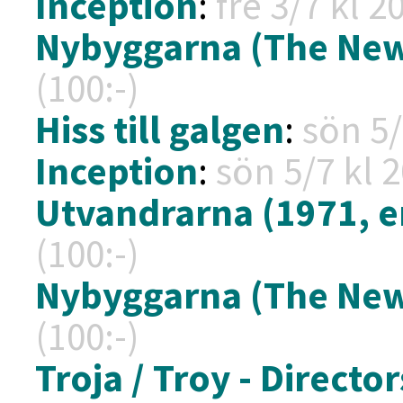
Inception
:
fre 3/7 kl
20
Nybyggarna (The Ne
(100:-)
Hiss till galgen
:
sön 5/
Inception
:
sön 5/7 kl
2
Utvandrarna (1971, en
(100:-)
Nybyggarna (The Ne
(100:-)
Troja / Troy - Director