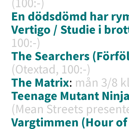
(100:-)
En dödsdömd har ry
Vertigo / Studie i brot
100:-)
The Searchers (Förfö
(Otextad, 100:-)
The Matrix
:
mån 3/8 k
Teenage Mutant Ninja
(Mean Streets presente
Vargtimmen (Hour of 