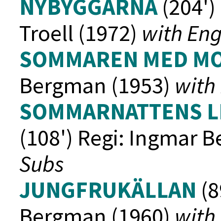
NYBYGGARNA
(204')
Troell (1972)
with Eng
SOMMAREN MED M
Bergman (1953)
with
SOMMARNATTENS L
(108') Regi: Ingmar 
Subs
JUNGFRUKÄLLAN
(8
Bergman (1960)
with