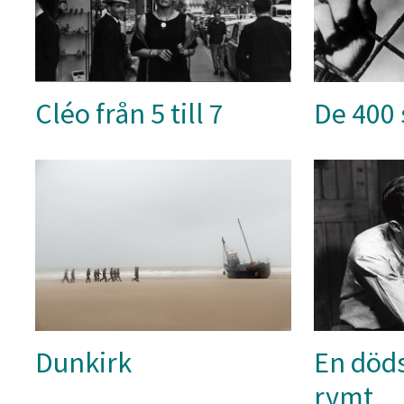
Cléo från 5 till 7
De 400 
Dunkirk
En död
rymt