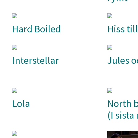
Hard Boiled
Hiss til
Interstellar
Jules o
Lola
North 
(I sist