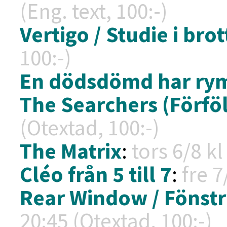
(Eng. text, 100:-)
Vertigo / Studie i brot
100:-)
En dödsdömd har ry
The Searchers (Förfö
(Otextad, 100:-)
The Matrix
:
tors 6/8 k
Cléo från 5 till 7
:
fre 7
Rear Window / Fönstr
20:45 (Otextad, 100:-)