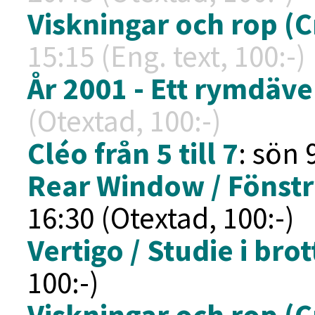
Viskningar och rop (C
15:15 (Eng. text, 100:-)
År 2001 - Ett rymdäve
(Otextad, 100:-)
Cléo från 5 till 7
: sön 
Rear Window / Fönstr
16:30 (Otextad, 100:-)
Vertigo / Studie i brot
100:-)