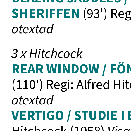
SHERIFFEN
(93') Reg
otextad
3 x Hitchcock
REAR WINDOW / FÖ
(110') Regi: Alfred H
otextad
VERTIGO / STUDIE I
Hitchcock (1958)
Visa