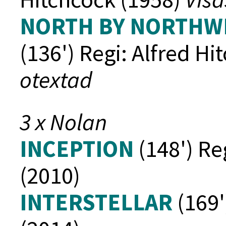
NORTH BY NORTHWES
(136') Regi: Alfred H
otextad
3 x Nolan
INCEPTION
(148') Re
(2010)
INTERSTELLAR
(169'