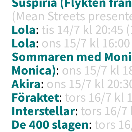
Suspiria (Flykten från
(Mean Streets presente
Lola
:
tis 14/7 kl
20:45 (
Lola
:
ons 15/7 kl
16:00 
Sommaren med Moni
Monica)
:
ons 15/7 kl
1
Akira
:
ons 15/7 kl
20:30
Föraktet
:
tors 16/7 kl
1
Interstellar
:
tors 16/7
De 400 slagen
:
tors 16