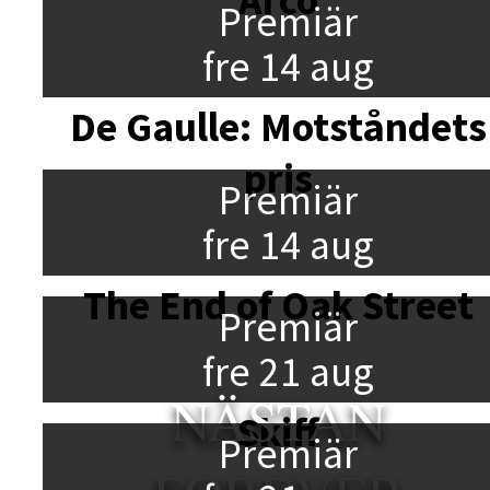
Premiär
fre 14 aug
De Gaulle: Motståndets
pris
Premiär
fre 14 aug
The End of Oak Street
Premiär
fre 21 aug
NÄSTAN
Skiff
Premiär