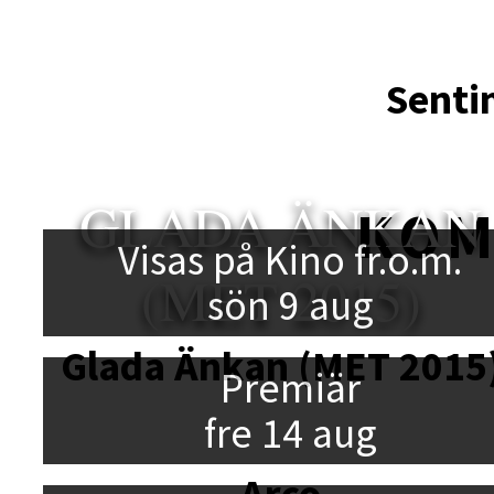
Senti
GLADA ÄNKAN
KO
Visas på Kino fr.o.m.
(MET 2015)
sön 9 aug
Glada Änkan (MET 2015
Premiär
fre 14 aug
Arco