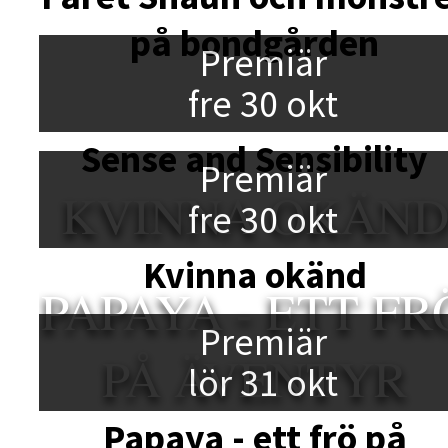
på bondgården
Premiär
fre 30 okt
Sense and Sensibility
Premiär
KVINNA OKÄN
fre 30 okt
Kvinna okänd
PAPAYA - ETT FR
Premiär
PÅ ÄVENTYR
lör 31 okt
Papaya - ett frö på