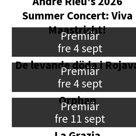
André Rieu's 2026
Summer Concert: Viva
Maastricht!
Premiär
fre 4 sept
De levande döda i Rojav
Premiär
fre 4 sept
Orphan
Premiär
fre 11 sept
La Grazia