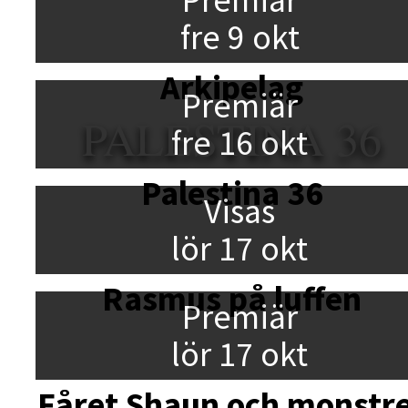
fre 9 okt
Arkipelag
Premiär
PALESTINA 36
fre 16 okt
Palestina 36
Visas
lör 17 okt
Rasmus på luffen
Premiär
lör 17 okt
Fåret Shaun och monstr