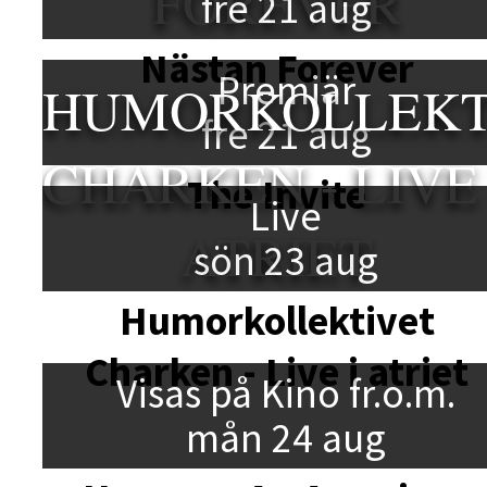
FOREVER
fre 21 aug
Nästan Forever
Premiär
HUMORKOLLEKT
fre 21 aug
CHARKEN - LIVE 
The Invite
Live
ATRIET
sön 23 aug
Humorkollektivet
Charken - Live i atriet
Visas på Kino fr.o.m.
mån 24 aug