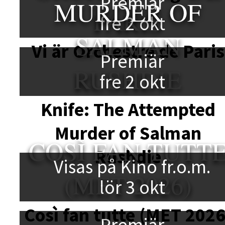
Premiär
MURDER OF
PARIS
fre 2 okt
SALMAN
Vi är Orchestre de Paris
Premiär
RUSHDIE
fre 2 okt
Knife: The Attempted
Murder of Salman
COSÌ FAN TUTT
Rushdie
Visas på Kino fr.o.m.
(MET 2026)
lör 3 okt
Così fan tutte (MET 2026
Premiär