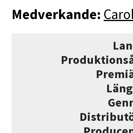
Medverkande:
Caro
La
Produktions
Premi
Län
Gen
Distribut
Produce