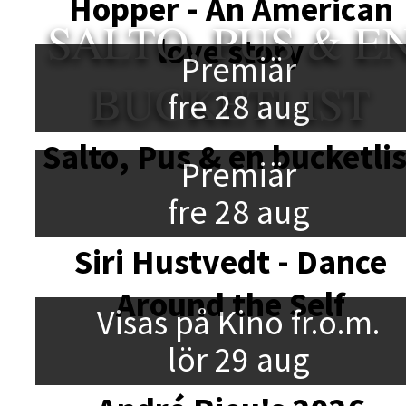
Hopper - An American
SALTO, PUS & E
love story
Premiär
BUCKETLIST
fre 28 aug
Salto, Pus & en bucketlis
Premiär
fre 28 aug
Siri Hustvedt - Dance
Around the Self
Visas på Kino fr.o.m.
lör 29 aug