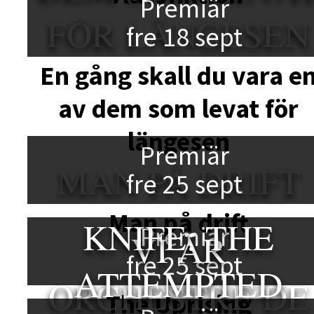
Premiär
FÖR LÄNGESEN
fre 18 sept
En gång skall du vara e
av dem som levat för
längesen
Premiär
MAN PÅ DRIFT
fre 25 sept
Man på drift
KNIFE: THE
Premiär
VI ÄR
fre 25 sept
ATTEMPTED
ORCHESTRE DE
The Uprising