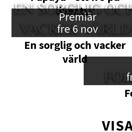
EN SORGLIG OC
äventyr
Premiär
VACKER VÄRLD
fre 6 nov
En sorglig och vacker
värld
FO
f
F
VISA