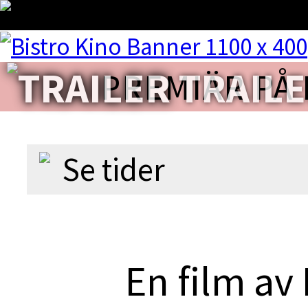
CA
TRAIL
PREMIÄR PÅ 
Se tider
En film a