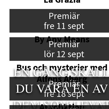
Premiär
fre 11 sept
By Any Means
Premiär
lör 12 sept
Bus och mysterier med
EN GÅNG SKAL
Alfons Åberg
Premiär
DU VARA EN AV
fre 18 sept
DEM SOM LEVA
Autofiktion