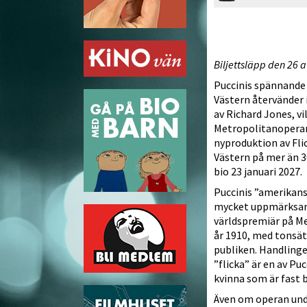
Biljettsläpp den 26 a
Puccinis spännande 
Västern återvänder 
av Richard Jones, vil
Metropolitanoperan
nyproduktion av Flic
Västern på mer än 30
bio 23 januari 2027.
Puccinis ”amerikans
mycket uppmärks
världspremiär på M
år 1910, med tonsätt
publiken. Handlingen
”flicka” är en av Pu
kvinna som är fast 
Även om operan unde