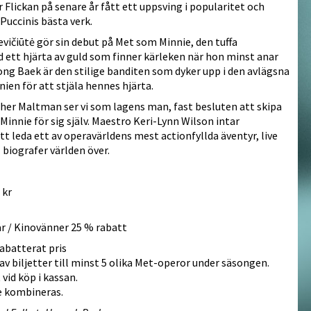
 Flickan på senare år fått ett uppsving i popularitet och
 Puccinis bästa verk.
vičiūtė gör sin debut på Met som Minnie, den tuffa
ett hjärta av guld som finner kärleken när hon minst anar
ng Baek är den stilige banditen som dyker upp i den avlägsna
nien för att stjäla hennes hjärta.
er Maltman ser vi som lagens man, fast besluten att skipa
 Minnie för sig själv. Maestro Keri-Lynn Wilson intar
tt leda ett av operavärldens mest actionfyllda äventyr, live
 biografer världen över.
 kr
år / Kinovänner 25 % rabatt
abatterat pris
av biljetter till minst 5 olika Met-operor under säsongen.
vid köp i kassan.
e kombineras.