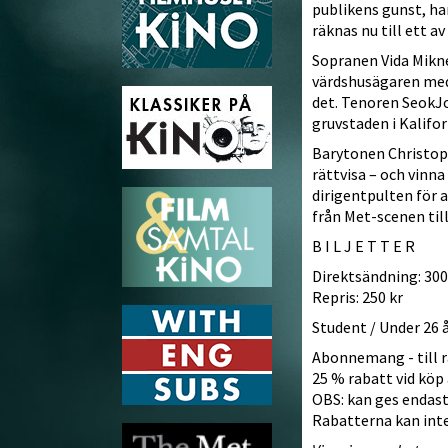
publikens gunst, har
räknas nu till ett av
Sopranen Vida Mikne
värdshusägaren med 
det. Tenoren SeokJo
gruvstaden i Kalifor
Barytonen Christoph
rättvisa – och vinna
dirigentpulten för a
från Met-scenen till
B I L J E T T E R
Direktsändning: 300
Repris: 250 kr
Student / Under 26 
Abonnemang - till r
25 % rabatt vid köp 
OBS: kan ges endast 
Rabatterna kan int