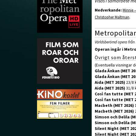
Visas i samarbete me
Medverkande:
Minnie –
Christopher Maltman
.
Metropolita
Världsberömd opera från 
Operan ingår i
Metro
Övrigt som återst
(Eventuella visningar 
Glada Änkan (MET 20
Glada Änkan (MET 20
Aida (MET 2025)
23/8 k
Aida (MET 2025)
31/8 k
Così fan tutte (MET 
Così fan tutte (MET 
Macbeth (MET 2026)
1
Macbeth (MET 2026)
2
Simson och Delila (M
Simson och Delila (M
Silent Night (MET 20
Silent Night (MET 20