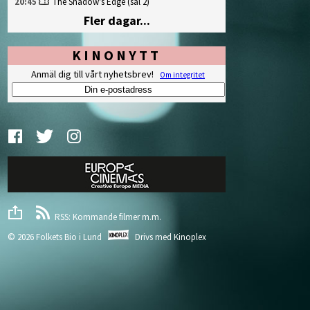
20:45
The Shadow's Edge
(sal 2)
Fler dagar...
KINONYTT
Anmäl dig till vårt nyhetsbrev!
Om integritet
RSS: Kommande filmer m.m.
© 2026 Folkets Bio i Lund
Drivs med
Kinoplex