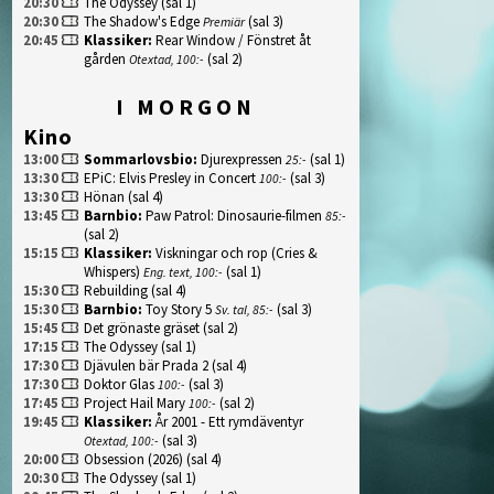
20:30
The Odyssey
(sal 1)
20:30
The Shadow's Edge
(sal 3)
Premiär
20:45
Klassiker
:
Rear Window / Fönstret åt
gården
(sal 2)
Otextad, 100:-
I MORGON
Kino
13:00
Sommarlovsbio
:
Djurexpressen
(sal 1)
25:-
13:30
EPiC: Elvis Presley in Concert
(sal 3)
100:-
13:30
Hönan
(sal 4)
13:45
Barnbio
:
Paw Patrol: Dinosaurie-filmen
85:-
(sal 2)
15:15
Klassiker
:
Viskningar och rop (Cries &
Whispers)
(sal 1)
Eng. text, 100:-
15:30
Rebuilding
(sal 4)
15:30
Barnbio
:
Toy Story 5
(sal 3)
Sv. tal, 85:-
15:45
Det grönaste gräset
(sal 2)
17:15
The Odyssey
(sal 1)
17:30
Djävulen bär Prada 2
(sal 4)
17:30
Doktor Glas
(sal 3)
100:-
17:45
Project Hail Mary
(sal 2)
100:-
19:45
Klassiker
:
År 2001 - Ett rymdäventyr
(sal 3)
Otextad, 100:-
20:00
Obsession (2026)
(sal 4)
20:30
The Odyssey
(sal 1)