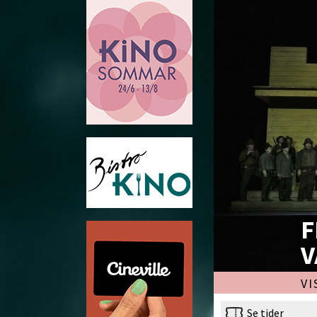
F
V
VI
Se tider