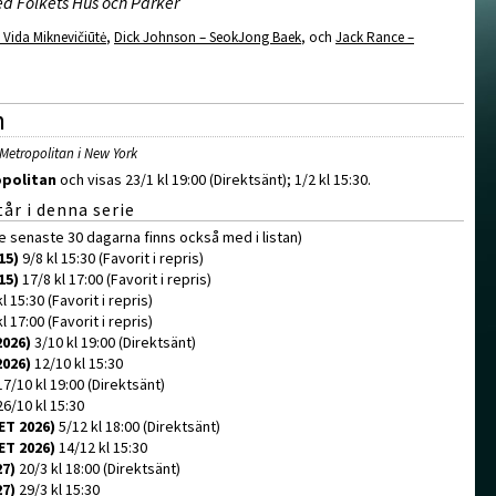
d Folkets Hus och Parker
 Vida Miknevičiūtė
,
Dick Johnson – SeokJong Baek
, och
Jack Rance –
n
Metropolitan i New York
politan
och visas 23/1 kl 19:00 (Direktsänt); 1/2 kl 15:30.
år i denna serie
de senaste 30 dagarna finns också med i listan)
15)
9/8 kl 15:30 (Favorit i repris)
15)
17/8 kl 17:00 (Favorit i repris)
l 15:30 (Favorit i repris)
l 17:00 (Favorit i repris)
2026)
3/10 kl 19:00 (Direktsänt)
2026)
12/10 kl 15:30
7/10 kl 19:00 (Direktsänt)
6/10 kl 15:30
ET 2026)
5/12 kl 18:00 (Direktsänt)
ET 2026)
14/12 kl 15:30
27)
20/3 kl 18:00 (Direktsänt)
27)
29/3 kl 15:30