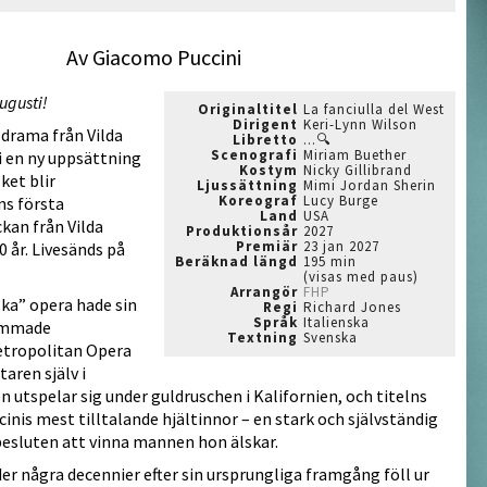
Av Giacomo Puccini
ugusti!
Originaltitel
La fanciulla del West
Dirigent
Keri-Lynn Wilson
drama från Vilda
Libretto
...🔍
Scenografi
Miriam Buether
i en ny uppsättning
Kostym
Nicky Gillibrand
ket blir
Ljussättning
Mimi Jordan Sherin
Koreograf
Lucy Burge
s första
Land
USA
kan från Vilda
Produktionsår
2027
Premiär
23 jan 2027
 år. Livesänds på
Beräknad längd
195 min
(visas med paus)
Arrangör
FHP
ka” opera hade sin
Regi
Richard Jones
Språk
Italienska
ammade
Textning
Svenska
etropolitan Opera
aren själv i
 utspelar sig under guldruschen i Kalifornien, och titelns
ccinis mest tilltalande hjältinnor – en stark och självständig
besluten att vinna mannen hon älskar.
r några decennier efter sin ursprungliga framgång föll ur