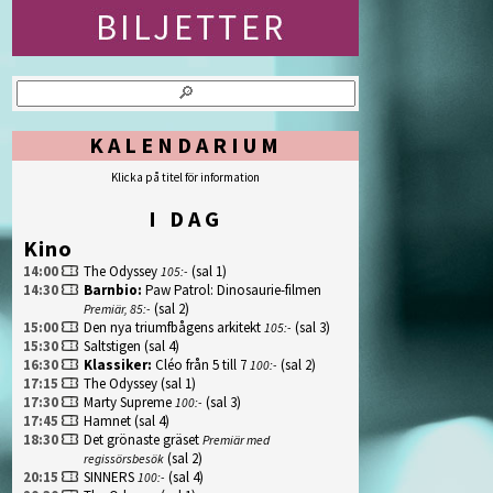
KALENDARIUM
Klicka på titel för information
I DAG
Kino
14:00
The Odyssey
(sal 1)
105:-
14:30
Barnbio
:
Paw Patrol: Dinosaurie-filmen
(sal 2)
Premiär, 85:-
15:00
Den nya triumfbågens arkitekt
(sal 3)
105:-
15:30
Saltstigen
(sal 4)
16:30
Klassiker
:
Cléo från 5 till 7
(sal 2)
100:-
17:15
The Odyssey
(sal 1)
17:30
Marty Supreme
(sal 3)
100:-
17:45
Hamnet
(sal 4)
18:30
Det grönaste gräset
Premiär med
(sal 2)
regissörsbesök
20:15
SINNERS
(sal 4)
100:-