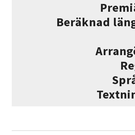
Premi
Beräknad län
Arrang
Re
Spr
Textni