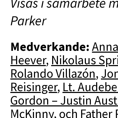
Visas i samarbete 
Parker
Medverkande:
Anna
Heever
,
Nikolaus Spr
Rolando Villazón
,
Jon
Reisinger
,
Lt. Audeber
Gordon – Justin Aust
McKinny
, och
Father 