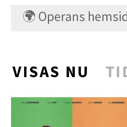
🌍 Operans hemsi
VISAS NU
TI