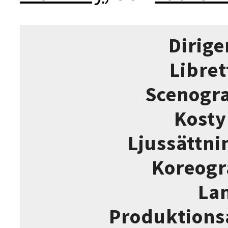
Dirige
Libret
Scenogra
Kost
Ljussättni
Koreogr
La
Produktions