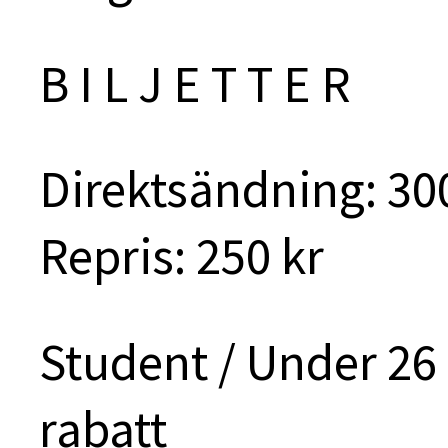
B I L J E T T E R
Direktsändning: 30
Repris: 250 kr
Student / Under 26
rabatt