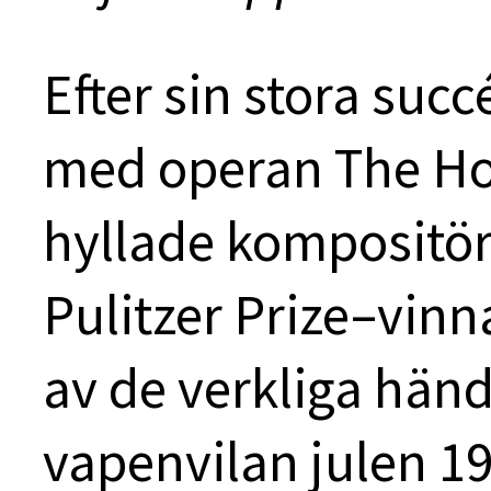
Efter sin stora suc
med operan The Ho
hyllade kompositör
Pulitzer Prize–vinn
av de verkliga hän
vapenvilan julen 19