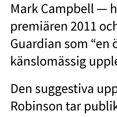
Mark Campbell — ha
premiären 2011 och
Guardian som “en 
känslomässig upple
Den suggestiva up
Robinson tar publike