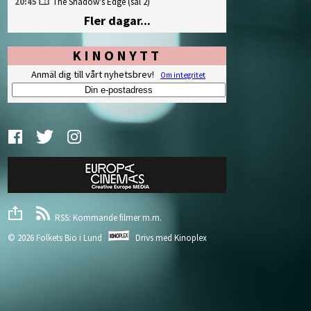
20:45
The Shadow's Edge
(sal 2)
Fler dagar...
KINONYTT
Anmäl dig till vårt nyhetsbrev!
Om integritet
RSS: Kommande filmer m.m.
© 2026 Folkets Bio i Lund
Drivs med
Kinoplex