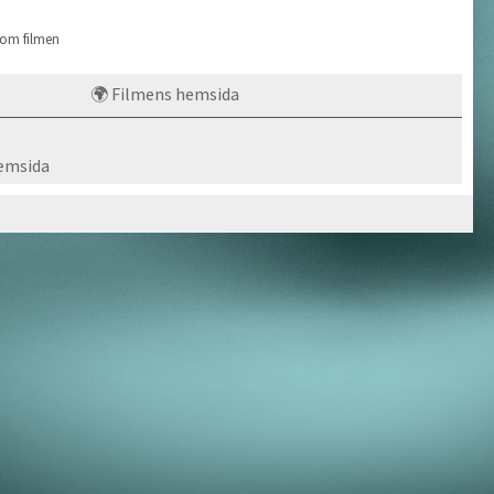
 om filmen
🌍 Filmens hemsida
emsida