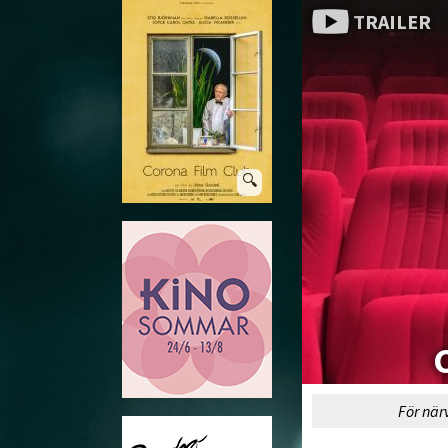
TRAILER
🔍
För när