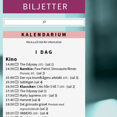
KALENDARIUM
Klicka på titel för information
I DAG
Kino
14:00
The Odyssey
(sal 1)
105:-
14:30
Barnbio
:
Paw Patrol: Dinosaurie-filmen
(sal 2)
Premiär, 85:-
15:00
Den nya triumfbågens arkitekt
(sal 3)
105:-
15:30
Saltstigen
(sal 4)
16:30
Klassiker
:
Cléo från 5 till 7
(sal 2)
100:-
17:15
The Odyssey
(sal 1)
17:30
Marty Supreme
(sal 3)
100:-
17:45
Hamnet
(sal 4)
18:30
Det grönaste gräset
Premiär med
(sal 2)
regissörsbesök
20:15
SINNERS
(sal 4)
100:-