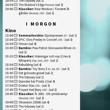
20:30
The Odyssey
(sal 1)
20:30
The Shadow's Edge
(sal 3)
Premiär
20:45
Klassiker
:
Rear Window / Fönstret åt
gården
(sal 2)
Otextad, 100:-
I MORGON
Kino
13:00
Sommarlovsbio
:
Djurexpressen
(sal 1)
25:-
13:30
EPiC: Elvis Presley in Concert
(sal 3)
100:-
13:30
Hönan
(sal 4)
13:45
Barnbio
:
Paw Patrol: Dinosaurie-filmen
85:-
(sal 2)
15:15
Klassiker
:
Viskningar och rop (Cries &
Whispers)
(sal 1)
Eng. text, 100:-
15:30
Rebuilding
(sal 4)
15:30
Barnbio
:
Toy Story 5
(sal 3)
Sv. tal, 85:-
15:45
Det grönaste gräset
(sal 2)
17:15
The Odyssey
(sal 1)
17:30
Djävulen bär Prada 2
(sal 4)
17:30
Doktor Glas
(sal 3)
100:-
17:45
Project Hail Mary
(sal 2)
100:-
19:45
Klassiker
:
År 2001 - Ett rymdäventyr
(sal 3)
Otextad, 100:-
20:00
Obsession (2026)
(sal 4)
20:30
The Odyssey
(sal 1)