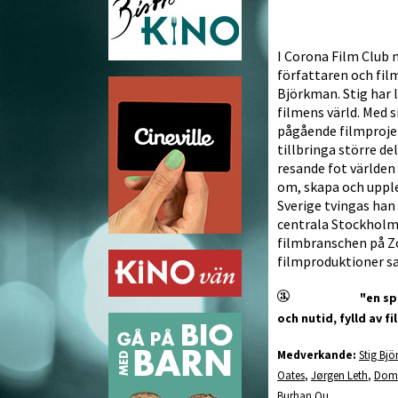
I Corona Film Club 
författaren och film
Björkman. Stig har le
filmens värld. Med s
pågående filmprojek
tillbringa större del
resande fot världen
om, skapa och uppl
Sverige tvingas han 
centrala Stockholm.
filmbranschen på Zo
filmproduktioner s
"en sp
och nutid, fylld av 
Medverkande:
Stig Bj
Oates
,
Jørgen Leth
,
Domi
Burhan Qu
.