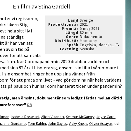
En film av Stina Gardell
möter vi regissören,
Land
Sverige
kritikern Stig
Produktionsår
2021
Premiär
5 maj 2021
vt hela sitt liv i
Längd
82 min
ina ständigt
Genre
Dokumentär
Distributör
Mantaray
t är han van att
Språk
Engelska, danska...🔍
en av sin tid på
Textning
Svenska
 över för att samtala
eva film. När Coronapandemin 2020 drabbar världen och
med sina 82 år att isolera sig, ensam i sin lilla tvårummare i
 I sin ensamhet ringer han upp sina vänner från
om för att prata om livet - vad gör dom nu när hela världens
atts på paus och hur har dom hanterat tiden under pandemin?
retig, men ömsint, dokumentär som ledigt färdas mellan dåtid
filmreferenser"
DN
örkman
,
Isabella Rossellini
,
Alicia Vikander
,
Seamus McGarvey
,
Joyce Carol
ziana Giordano
,
Tom Kahlin
,
John Sayles
,
Vicky Krieps
,
Olivier Assayas
, och