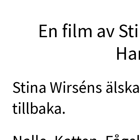
En film av St
Ha
Stina Wirséns älska
tillbaka.