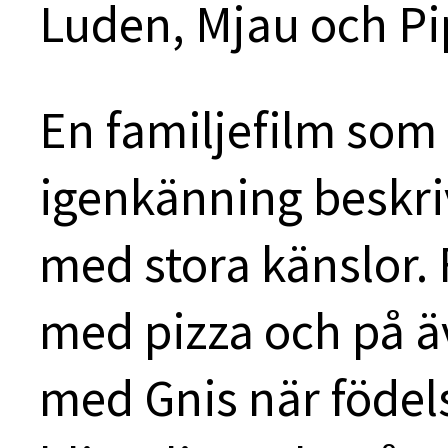
Luden, Mjau och Pi
En familjefilm so
igenkänning beskr
med stora känslor.
med pizza och på äv
med Gnis när födel