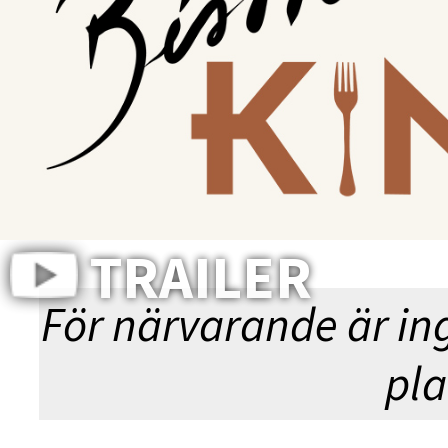
VEM 
TRAILER
För närvarande är in
pla