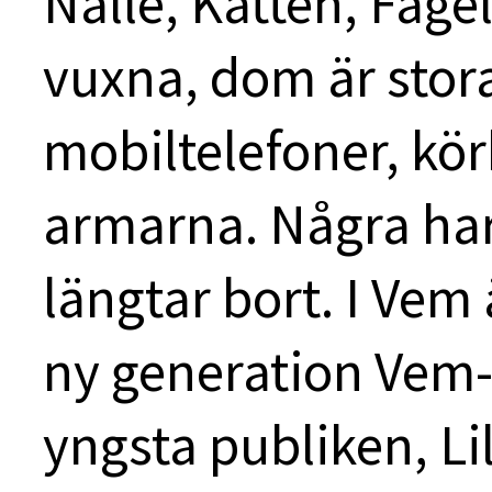
Nalle, Katten, Fågel
vuxna, dom är sto
mobiltelefoner, kö
armarna. Några har
längtar bort. I Vem
ny generation Vem-d
yngsta publiken, Li