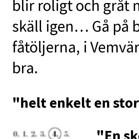
blir roligt och gråt
skäll igen… Gå på bi
fåtöljerna, i Vemvär
bra.
"helt enkelt en stor
"En s