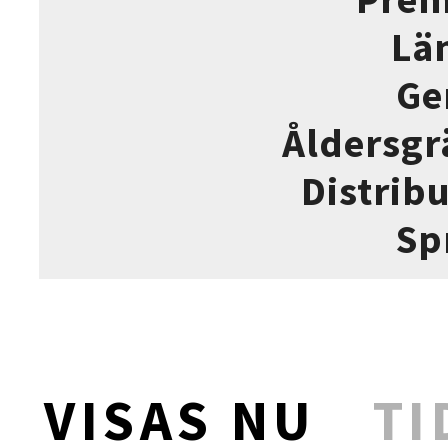
Lä
Ge
Åldersgr
Distrib
Sp
VISAS NU
TI