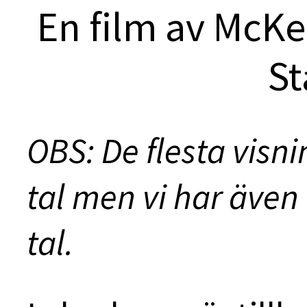
En film av McK
St
OBS: De flesta visn
tal men vi har även
tal.