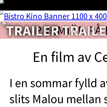
S
TRAIL
PREMIÄR PÅ 
◀︎ BL
En film av C
I en sommar fylld a
slits Malou mellan 