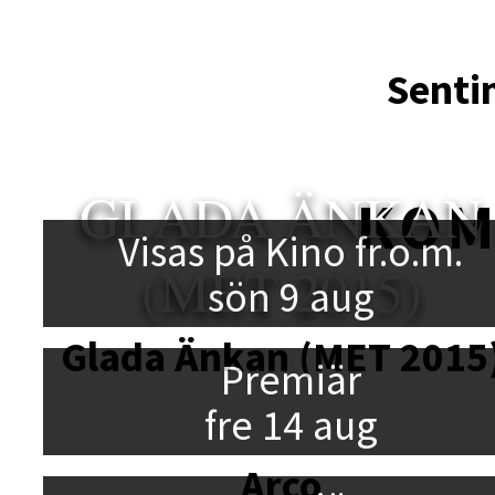
Senti
GLADA ÄNKAN
KO
Visas på Kino fr.o.m.
(MET 2015)
sön 9 aug
Glada Änkan (MET 2015
Premiär
fre 14 aug
Arco