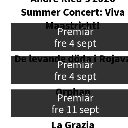
Summer Concert: Viva
Maastricht!
Premiär
fre 4 sept
De levande döda i Rojav
Premiär
fre 4 sept
Orphan
Premiär
fre 11 sept
La Grazia