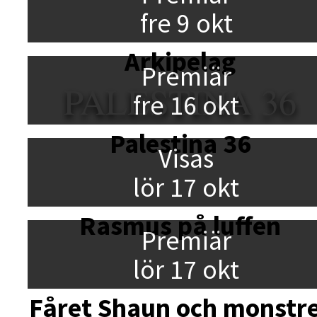
fre 9 okt
Arkipelag
Premiär
PALESTINA 36
fre 16 okt
Palestina 36
Visas
lör 17 okt
Rasmus på luffen
Premiär
lör 17 okt
Fåret Shaun och monstr