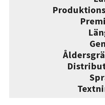
Produktion
Prem
Län
Gen
Åldersgr
Distribu
Spr
Textn