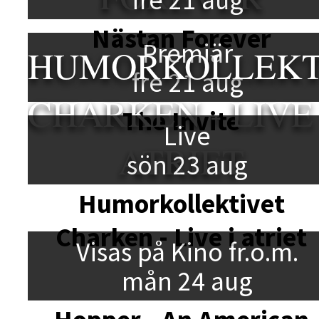
Nästan Forever
Premiär
HUMORKOLLEKT
fre 21 aug
CHARKEN - LIVE 
The Invite
Live
ATRIET
sön 23 aug
Humorkollektivet
Charken - Live i atriet
Visas på Kino fr.o.m.
mån 24 aug