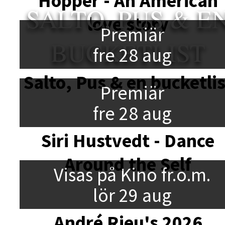
Hopper - An American
SALTO, PUS & E
love story
Premiär
BUCKETLIST
fre 28 aug
Salto, Pus & en bucketlis
Premiär
fre 28 aug
Siri Hustvedt - Dance
Around the Self
Visas på Kino fr.o.m.
lör 29 aug
André Rieu's 2026