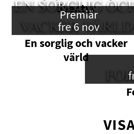
EN SORGLIG OC
äventyr
Premiär
VACKER VÄRLD
fre 6 nov
En sorglig och vacker
värld
FO
f
F
VISA