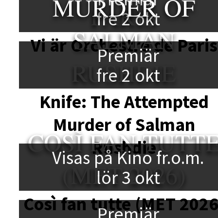
MURDER OF
PARIS
fre 2 okt
SALMAN
Vi är Orchestre de Paris
Premiär
RUSHDIE
fre 2 okt
Knife: The Attempted
Murder of Salman
COSÌ FAN TUTT
Rushdie
Visas på Kino fr.o.m.
(MET 2026)
lör 3 okt
Così fan tutte (MET 2026
Premiär