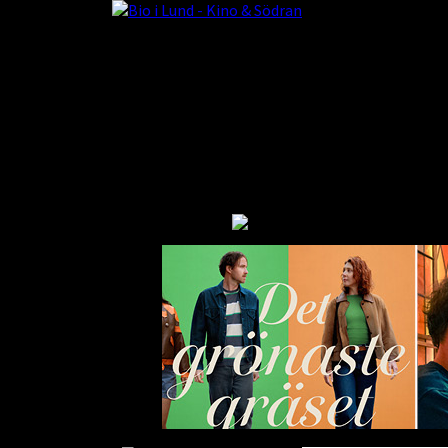
BISTRO
FILMER
LI
In English