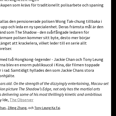
skapen som krävs för traditionellt polisarbete och spaning
 kallas den pensionerade polisen Wong Tak-chung tillbaka i
a upp och leda en ny specialenhet. Deras främsta mål är den
nd som The Shadow - den svårfångade ledaren för
närmare polisen kommer sitt byte, desto mer börjar
nget att krackelera, vilket leder till en serie allt
relser.
med två Hongkong-legender - Jackie Chan och Tony Leung
erna blev en enorm publiksuccé i Kina, där filmen toppade
r i rad. Samtidigt hyllades den som Jackie Chans stora
nhjälte.
ars old. On the strength of the dizzyingly entertaining, Macau-set
ion picture The Shadow’s Edge, not only has the martial arts
e’s delivering some of his most thrillingly kinetic and ambitious
 Ide,
The Observer
Chan
,
Zifeng Zhang
, och
Tony Leung Ka Fai
.