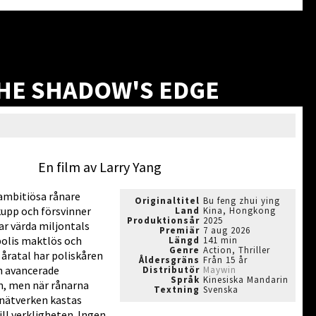
HE SHADOW'S EDGE
En film av Larry Yang
ambitiösa rånare
Originaltitel
Bu feng zhui ying
kupp och försvinner
Land
Kina, Hongkong
Produktionsår
2025
r värda miljontals
Premiär
7 aug 2026
polis maktlös och
Längd
141 min
Genre
Action, Thriller
åratal har poliskåren
Åldersgräns
Från 15 år
ch avancerade
Distributör
Maywin
Språk
Kinesiska Mandarin
, men när rånarna
Textning
Svenska
i nätverken kastas
ill verkligheten. Ingen