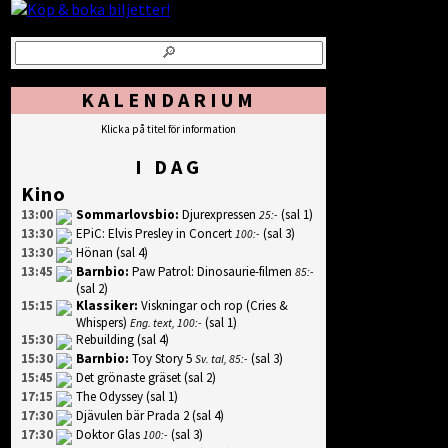
KALENDARIUM
Klicka på titel för information
I DAG
Kino
13:00
Sommarlovsbio
:
Djurexpressen
(sal 1)
25:-
13:30
EPiC: Elvis Presley in Concert
(sal 3)
100:-
13:30
Hönan
(sal 4)
13:45
Barnbio
:
Paw Patrol: Dinosaurie-filmen
85:-
(sal 2)
15:15
Klassiker
:
Viskningar och rop (Cries &
Whispers)
(sal 1)
Eng. text, 100:-
15:30
Rebuilding
(sal 4)
15:30
Barnbio
:
Toy Story 5
(sal 3)
Sv. tal, 85:-
15:45
Det grönaste gräset
(sal 2)
17:15
The Odyssey
(sal 1)
17:30
Djävulen bär Prada 2
(sal 4)
17:30
Doktor Glas
(sal 3)
100:-