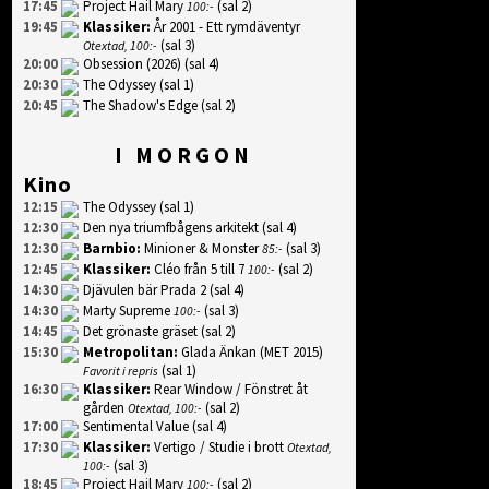
17:45
Project Hail Mary
(sal 2)
100:-
19:45
Klassiker
:
År 2001 - Ett rymdäventyr
(sal 3)
Otextad, 100:-
20:00
Obsession (2026)
(sal 4)
20:30
The Odyssey
(sal 1)
20:45
The Shadow's Edge
(sal 2)
I MORGON
Kino
12:15
The Odyssey
(sal 1)
12:30
Den nya triumfbågens arkitekt
(sal 4)
12:30
Barnbio
:
Minioner & Monster
(sal 3)
85:-
12:45
Klassiker
:
Cléo från 5 till 7
(sal 2)
100:-
14:30
Djävulen bär Prada 2
(sal 4)
14:30
Marty Supreme
(sal 3)
100:-
14:45
Det grönaste gräset
(sal 2)
15:30
Metropolitan
:
Glada Änkan (MET 2015)
(sal 1)
Favorit i repris
16:30
Klassiker
:
Rear Window / Fönstret åt
gården
(sal 2)
Otextad, 100:-
17:00
Sentimental Value
(sal 4)
17:30
Klassiker
:
Vertigo / Studie i brott
Otextad,
(sal 3)
100:-
18:45
Project Hail Mary
(sal 2)
100:-