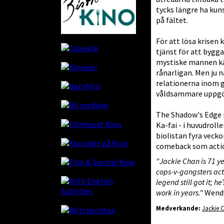
tycks längre ha kun
på fältet.
För att lösa krisen
tjänst för att bygg
mystiske mannen kä
rånarligan. Men ju 
relationerna inom gä
våldsammare uppgö
The Shadow's Edge 
Ka-fai - i huvudroll
biolistan fyra vecko
comeback som actio
"Jackie Chan is 71 ye
cops-v -gangsters act
legend still got it; h
work in years."
Wendy
Medverkande:
Jackie 