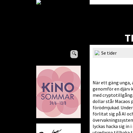
T
Se tider
🔍
När ett gäng unga, 
genomför en djärv 
med cryptotillgånga
dollar står Macaos 
förödmjukad. Under 
förlitat sig på AI o
övervakningssystem
lyckas hacka sig in 
utredarna tillbaka t