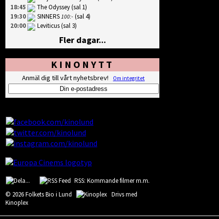
18:45
The Odyssey
(sal 1)
19:30
SINNERS
(sal 4)
100:-
20:00
Leviticus
(sal 3)
Fler dagar...
KINONYTT
Anmäl dig till vårt nyhetsbrev!
Om integritet
RSS: Kommande filmer m.m.
© 2026 Folkets Bio i Lund
Drivs med
Kinoplex