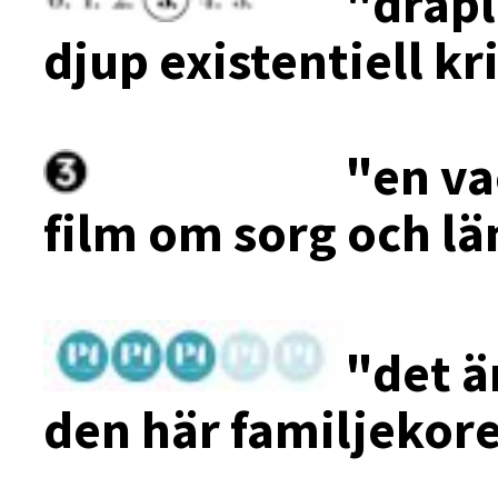
"dråp
djup existentiell kr
"en va
film om sorg och l
"det ä
den här familjekor