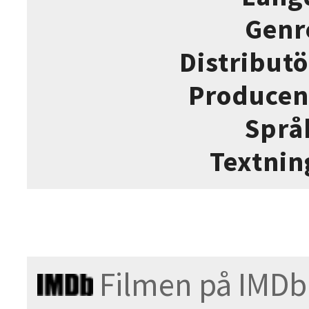
Genr
Distributö
Producen
Språ
Textnin
Filmen på IMDb