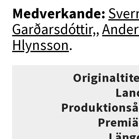
Medverkande:
Sver
Garðarsdóttir,
,
Ander
Hlynsson
.
Originaltite
Lan
Produktionså
Premiä
Läng