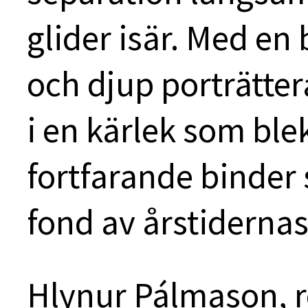
glider isär. Med en
och djup porträtter
i en kärlek som bl
fortfarande binder
fond av årstidernas
Hlynur Pálmason, r