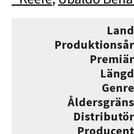
Lan
Produktionså
Premiä
Läng
Genr
Åldersgrän
Distributö
Producen