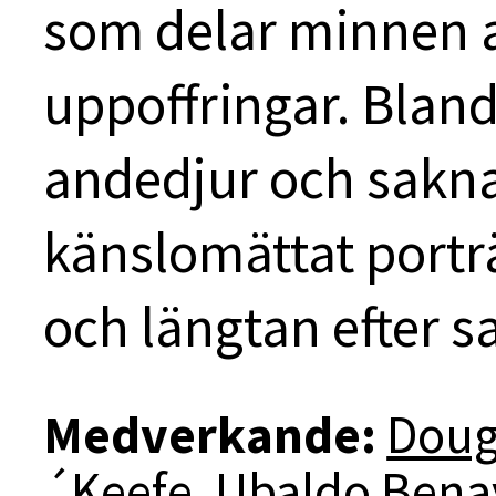
som delar minnen av
uppoffringar. Bland
andedjur och sakna
känslomättat portr
och längtan efter 
Medverkande:
Doug
´Keefe
,
Ubaldo Benav