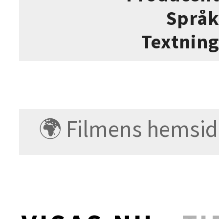
Språ
Textnin
🌍 Filmens hemsid