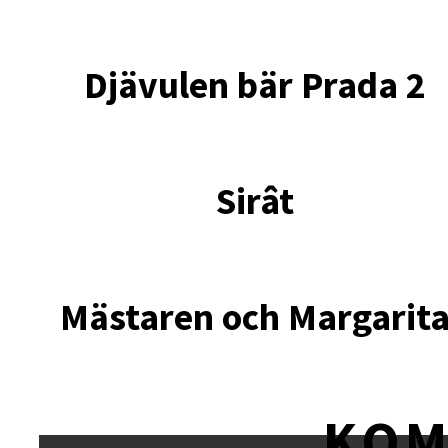
Djävulen bär Prada 2
Sirât
Mästaren och Margarit
KO