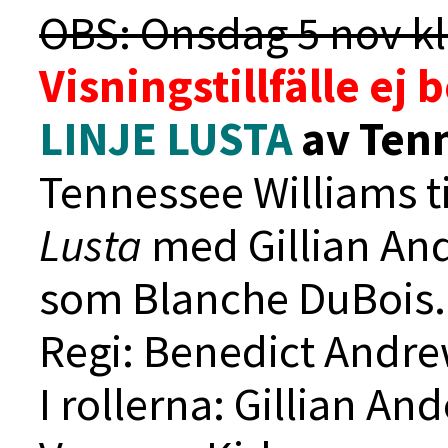
OBS: Onsdag 5 nov kl
Visningstillfälle ej 
LINJE LUSTA
av Tenn
Tennessee Williams t
Lusta
med Gillian And
som Blanche DuBois.
Regi: Benedict Andr
I rollerna: Gillian An