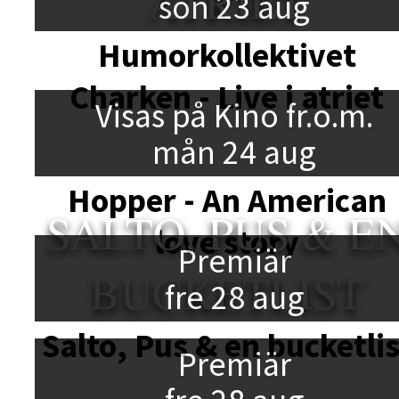
ATRIET
sön 23 aug
Humorkollektivet
Charken - Live i atriet
Visas på Kino fr.o.m.
mån 24 aug
Hopper - An American
SALTO, PUS & E
love story
Premiär
BUCKETLIST
fre 28 aug
Salto, Pus & en bucketlis
Premiär