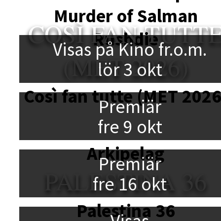
Murder of Salman
COSÌ FAN TUTT
Rushdie
Visas på Kino fr.o.m.
(MET 2026)
lör 3 okt
Così fan tutte (MET 2026
Premiär
fre 9 okt
Arkipelag
Premiär
PALESTINA 36
fre 16 okt
Palestina 36
Visas