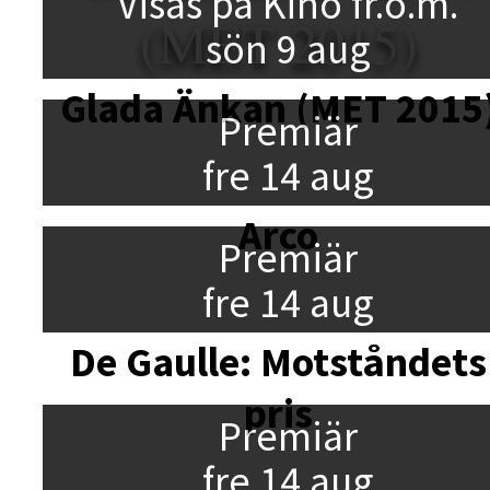
Visas på Kino fr.o.m.
(MET 2015)
sön 9 aug
Glada Änkan (MET 2015
Premiär
fre 14 aug
Arco
Premiär
fre 14 aug
De Gaulle: Motståndets
pris
Premiär
fre 14 aug