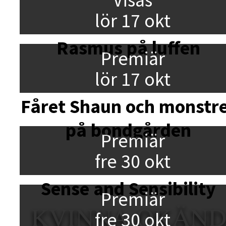
lör 17 okt
Rasmus på luffen
Premiär
lör 17 okt
Fåret Shaun och monstr
på bondgården
Premiär
fre 30 okt
Sense and Sensibility
Premiär
KVINNA OKÄN
fre 30 okt