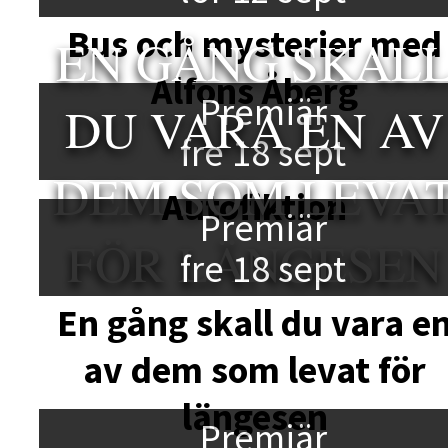
Bus och mysterier med
EN GÅNG SKAL
Alfons Åberg
Premiär
DU VARA EN AV
fre 18 sept
DEM SOM LEVA
Autofiktion
Premiär
FÖR LÄNGESEN
fre 18 sept
En gång skall du vara e
av dem som levat för
längesen
Premiär