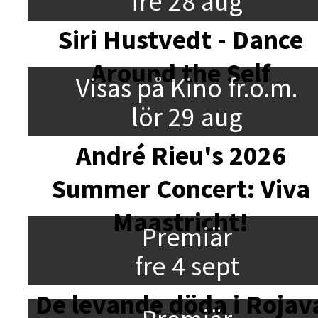
fre 28 aug
Siri Hustvedt - Dance
Around the Self
Visas på Kino fr.o.m.
lör 29 aug
André Rieu's 2026
Summer Concert: Viva
Maastricht!
Premiär
fre 4 sept
De levande döda i Rojav