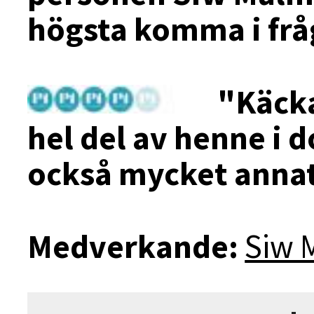
högsta komma i fr
"Käcka
hel del av henne i
också mycket anna
Medverkande:
Siw 