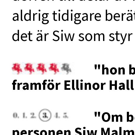
aldrig tidigare berät
det är Siw som styr
"hon b
framför Ellinor Ha
"Om be
personen Siw Malmk