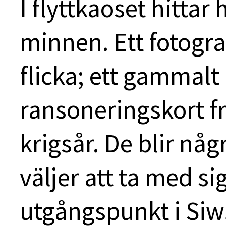
I flyttkaoset hitta
minnen. Ett fotograf
flicka; ett gammalt 
ransoneringskort 
krigsår. De blir någ
väljer att ta med si
utgångspunkt i Siws 