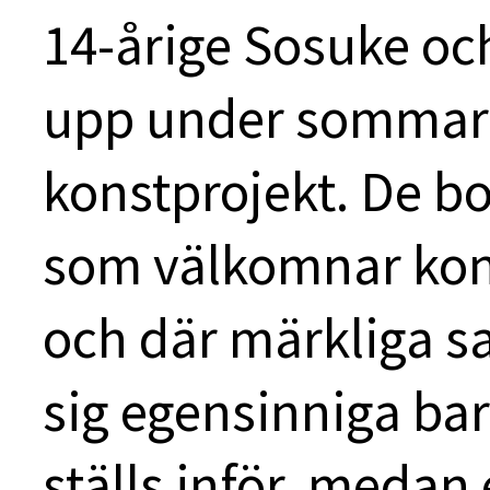
14-årige Sosuke och
upp under sommar
konstprojekt. De bor
som välkomnar kons
och där märkliga s
sig egensinniga ba
ställs inför, medan