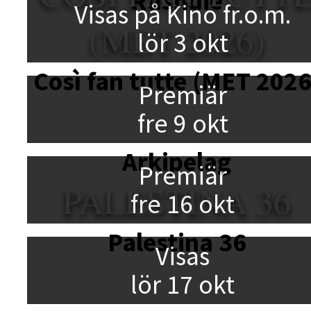
Rushdie
Visas på Kino fr.o.m.
(MET 2026)
lör 3 okt
Così fan tutte (MET 2026
Premiär
fre 9 okt
Arkipelag
Premiär
PALESTINA 36
fre 16 okt
Palestina 36
Visas
lör 17 okt