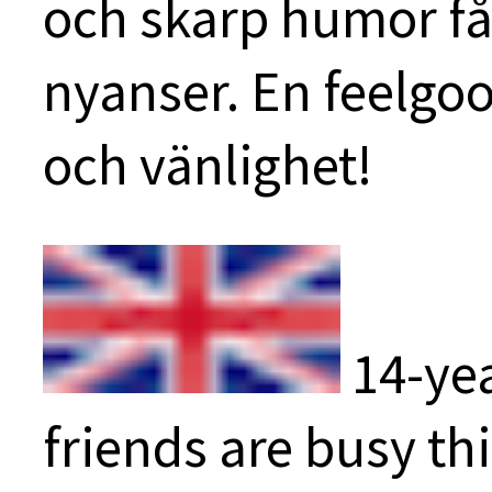
och skarp humor få
nyanser. En feelgoo
och vänlighet!
14-yea
friends are busy th