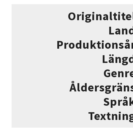
Originaltite
Lan
Produktionså
Läng
Genr
Åldersgrän
Språ
Textnin