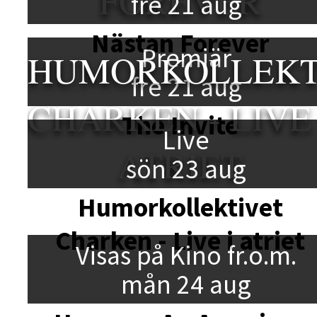
FOREVER
fre 21 aug
Nästan Forever
Premiär
HUMORKOLLEKT
fre 21 aug
CHARKEN - LIVE 
The Invite
Live
ATRIET
sön 23 aug
Humorkollektivet
Charken - Live i atriet
Visas på Kino fr.o.m.
mån 24 aug