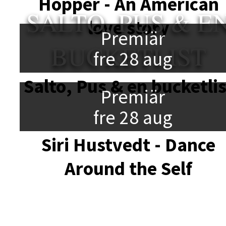
Hopper - An American
SALTO, PUS & E
love story
Premiär
BUCKETLIST
fre 28 aug
Salto, Pus & en bucketlis
Premiär
fre 28 aug
Siri Hustvedt - Dance
Around the Self