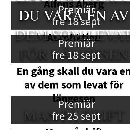
Alfons Åberg
Premiär
DU VARA EN AV
fre 18 sept
DEM SOM LEVA
Autofiktion
Premiär
FÖR LÄNGESEN
fre 18 sept
En gång skall du vara e
av dem som levat för
längesen
Premiär
MAN PÅ DRIFT
fre 25 sept