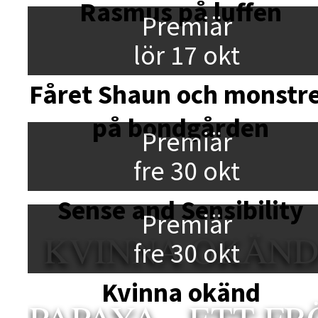
Rasmus på luffen
Premiär
lör 17 okt
Fåret Shaun och monstr
på bondgården
Premiär
fre 30 okt
Sense and Sensibility
Premiär
KVINNA OKÄN
fre 30 okt
Kvinna okänd
PAPAYA - ETT FR