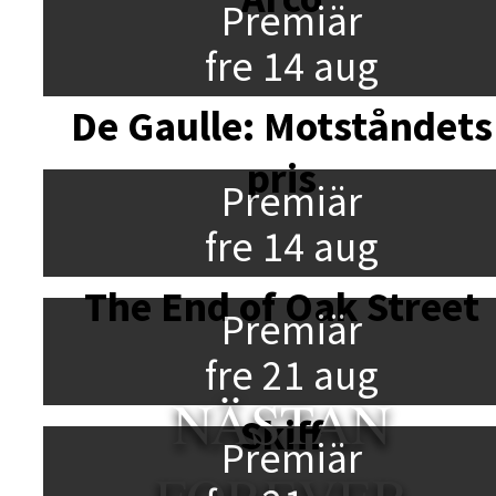
Premiär
fre 14 aug
De Gaulle: Motståndets
pris
Premiär
fre 14 aug
The End of Oak Street
Premiär
fre 21 aug
NÄSTAN
Skiff
Premiär