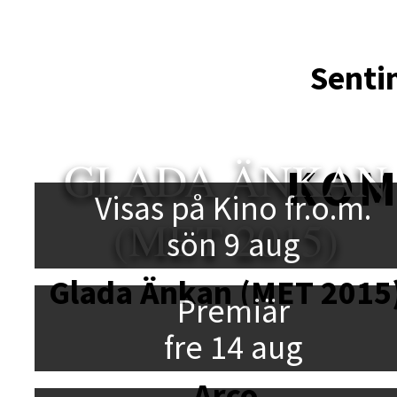
Senti
GLADA ÄNKAN
KO
Visas på Kino fr.o.m.
(MET 2015)
sön 9 aug
Glada Änkan (MET 2015
Premiär
fre 14 aug
Arco