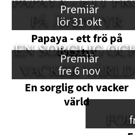
Premiär
PÅ ÄVENTYR
lör 31 okt
Papaya - ett frö på
EN SORGLIG OC
äventyr
Premiär
VACKER VÄRLD
fre 6 nov
En sorglig och vacker
värld
FO
f