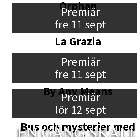
Orphan
Premiär
fre 11 sept
La Grazia
Premiär
fre 11 sept
By Any Means
Premiär
lör 12 sept
Bus och mysterier med
EN GÅNG SKAL