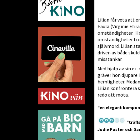
Lilian får veta att 
Paula (Virginie Efir
omständigheter. Ho
omständigheter tro 
självmord. Lilian st
driven av både skul
misstankar.
Med hjälp av sin ex-
gräver hon djupare i
hemligheter. Medan 
Lilian konfrontera s
redo att möta.
"en elegant kompone
"träff
Jodie Foster och Dan