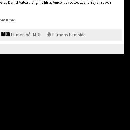
ster
,
Daniel Auteuil
,
Virginie Efira
,
Vincent Lacoste
,
Luana Bajrami
, och
 om filmen
Filmen på IMDb
🌍 Filmens hemsida