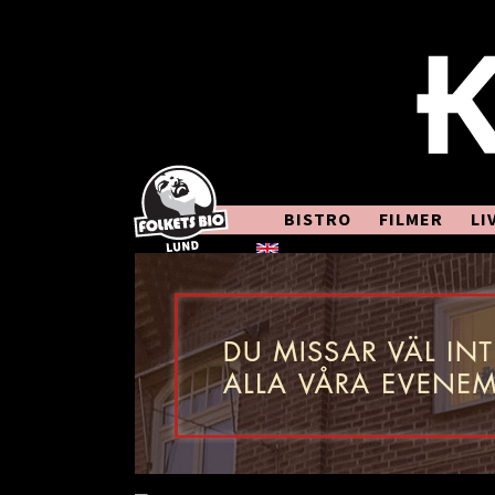
BISTRO
FILMER
LI
In English