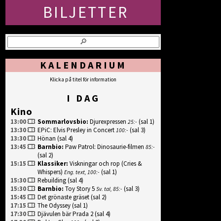
KALENDARIUM
Klicka på titel för information
I DAG
Kino
13:00
Sommarlovsbio
:
Djurexpressen
(sal 1)
25:-
13:30
EPiC: Elvis Presley in Concert
(sal 3)
100:-
13:30
Hönan
(sal 4)
13:45
Barnbio
:
Paw Patrol: Dinosaurie-filmen
85:-
(sal 2)
15:15
Klassiker
:
Viskningar och rop (Cries &
Whispers)
(sal 1)
Eng. text, 100:-
15:30
Rebuilding
(sal 4)
15:30
Barnbio
:
Toy Story 5
(sal 3)
Sv. tal, 85:-
15:45
Det grönaste gräset
(sal 2)
17:15
The Odyssey
(sal 1)
17:30
Djävulen bär Prada 2
(sal 4)