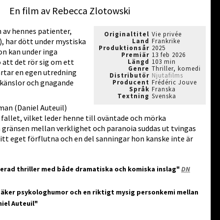
En film av Rebecca Zlotowski
en av hennes patienter,
Originaltitel
Vie privée
a), har dött under mystiska
Land
Frankrike
Produktionsår
2025
n kan under inga
Premiär
13 feb 2026
att det rör sig om ett
Längd
103 min
Genre
Thriller, komedi
artar en egen utredning
Distributör
Njutafilms
dkänslor och gnagande
Producent
Frédéric Jouve
Språk
Franska
Textning
Svenska
man (Daniel Auteuil)
 fallet, vilket leder henne till oväntade och mörka
gränsen mellan verklighet och paranoia suddas ut tvingas
itt eget förflutna och en del sanningar hon kanske inte är
rad thriller med både dramatiska och komiska inslag"
DN
säker psykologhumor och en riktigt mysig personkemi mellan
iel Auteuil"