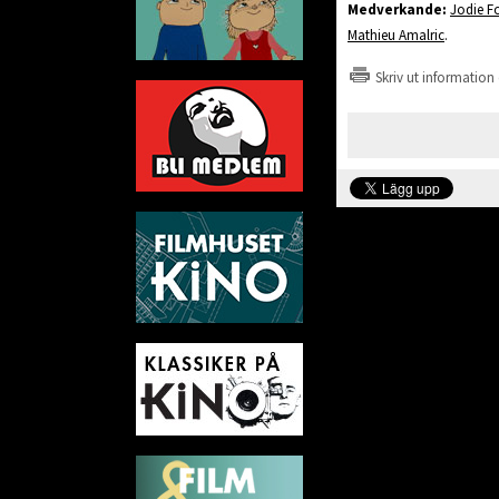
Medverkande:
Jodie Fo
Mathieu Amalric
.
Skriv ut information