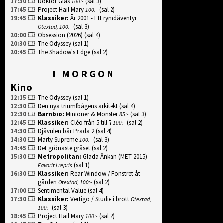
17:30
Doktor Glas
(sal 3)
100:-
17:45
Project Hail Mary
(sal 2)
100:-
19:45
Klassiker
:
År 2001 - Ett rymdäventyr
(sal 3)
Otextad, 100:-
20:00
Obsession (2026)
(sal 4)
20:30
The Odyssey
(sal 1)
20:45
The Shadow's Edge
(sal 2)
I MORGON
Kino
12:15
The Odyssey
(sal 1)
12:30
Den nya triumfbågens arkitekt
(sal 4)
12:30
Barnbio
:
Minioner & Monster
(sal 3)
85:-
12:45
Klassiker
:
Cléo från 5 till 7
(sal 2)
100:-
14:30
Djävulen bär Prada 2
(sal 4)
14:30
Marty Supreme
(sal 3)
100:-
14:45
Det grönaste gräset
(sal 2)
15:30
Metropolitan
:
Glada Änkan (MET 2015)
(sal 1)
Favorit i repris
16:30
Klassiker
:
Rear Window / Fönstret åt
gården
(sal 2)
Otextad, 100:-
17:00
Sentimental Value
(sal 4)
17:30
Klassiker
:
Vertigo / Studie i brott
Otextad,
(sal 3)
100:-
18:45
Project Hail Mary
(sal 2)
100:-