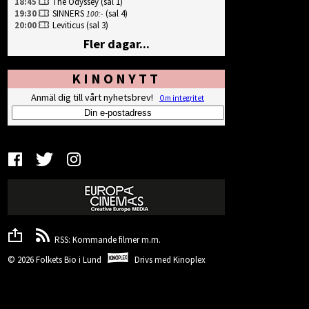
18:45
The Odyssey
(sal 1)
19:30
SINNERS
(sal 4)
100:-
20:00
Leviticus
(sal 3)
Fler dagar...
KINONYTT
Anmäl dig till vårt nyhetsbrev!
Om integritet
RSS: Kommande filmer m.m.
© 2026 Folkets Bio i Lund
Drivs med
Kinoplex