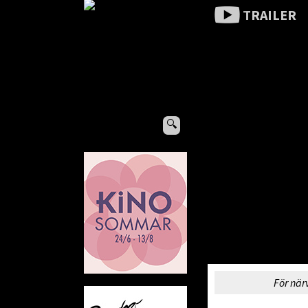
TRAILER
🔍
För när