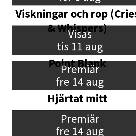
Viskningar och rop (Crie
& Whispers)
Visas
tis 11 aug
Point Blank
Premiär
fre 14 aug
Hjärtat mitt
Premiär
fre 14 aug