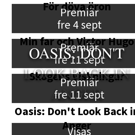
För döva öron
Premiär
fre 4 sept
Min far och Victor Hugo
Premiär
OASIS: DON'T
fre 11 sept
LOOK BACK IN
Skogens viskningar
Premiär
ANGER
fre 11 sept
Oasis: Don't Look Back i
Anger
Visas