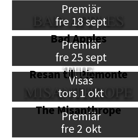
Premiär
BAD APPLES
fre 18 sept
Bad Apples
Premiär
fre 25 sept
THE
Resan till Piemonte
Visas
MISANTHROPE
tors 1 okt
The Misanthrope
Premiär
fre 2 okt