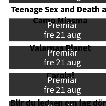
Teenage Sex and Death a
Camp Miasma
Premiär
fre 21 aug
Valarnas Planet
Premiär
fre 21 aug
Carola!
Premiär
fre 21 aug
Blir du ledsen om jag dö