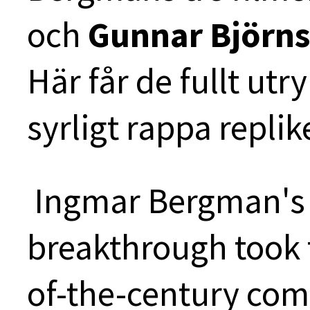
och
Gunnar Björns
Här får de fullt ut
syrligt rappa repli
Ingmar Bergman's 
breakthrough took t
of-the-century com