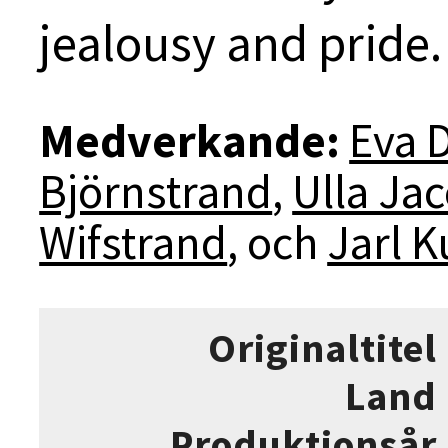
jealousy and pride
Medverkande:
Eva 
Björnstrand
,
Ulla Ja
Wifstrand
, och
Jarl K
Originaltitel
Land
Produktionsår