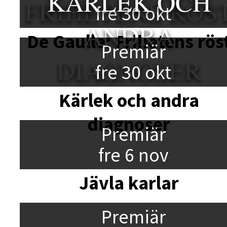
KÄRLEK OCH
FRIHETENS RÖS
fre 30 okt
ANDRA
De Gaulle: Frihetens rös
Premiär
DIAGNOSER
fre 30 okt
Kärlek och andra
diagnoser
Premiär
fre 6 nov
Jävla karlar
Premiär