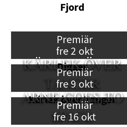
Fjord
Premiär
fre 2 okt
KÄRLEK ÖVER
Digger
Premiär
TANGER
fre 9 okt
ARNE GOES TO
Kärlek över Tanger
Premiär
SPACE
fre 16 okt