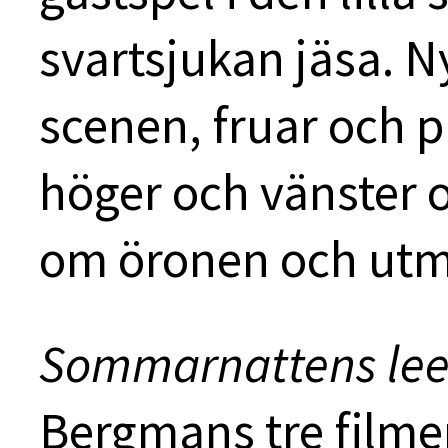
svartsjukan jäsa. N
scenen, fruar och pi
höger och vänster o
om öronen och utm
Sommarnattens le
Bergmans tre film