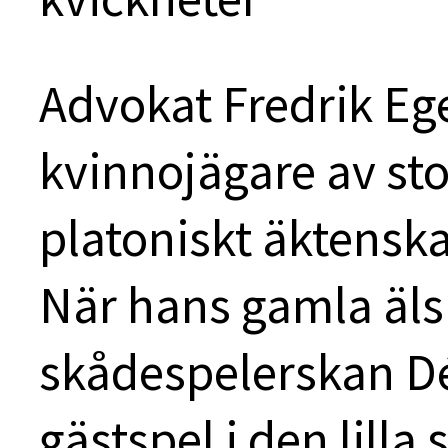
Advokat Fredrik Eg
kvinnojägare av sto
platoniskt äktens
När hans gamla äls
skådespelerskan Dé
gästspel i den lilla