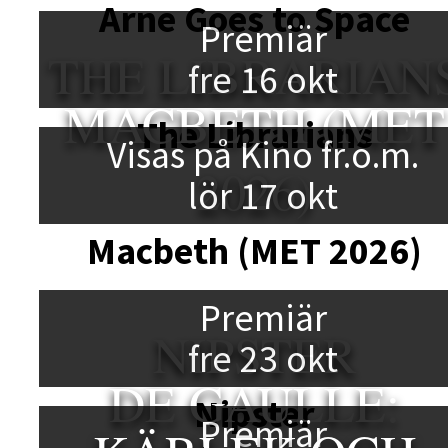
Arne Goes to Space
Premiär
THE LIBRARIAN
fre 16 okt
MACBETH (MET
The Librarians
Visas på Kino fr.o.m.
2026)
lör 17 okt
Macbeth (MET 2026)
Premiär
NIPSTER
fre 23 okt
DE GAULLE:
Nipster
Premiär