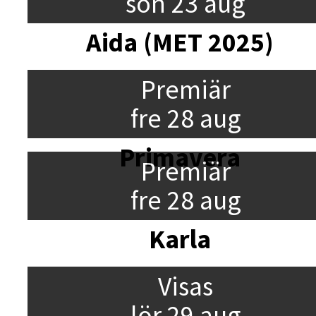
sön 23 aug
Aida (MET 2025)
Premiär
fre 28 aug
Primavera
Premiär
fre 28 aug
Karla
Visas
lör 29 aug