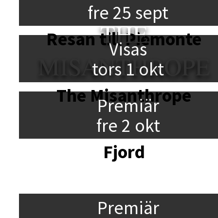
fre 25 sept
THE
Resan till Piemonte
Visas
MISANTHROPE
tors 1 okt
The Misanthrope
Premiär
fre 2 okt
Fjord
Premiär