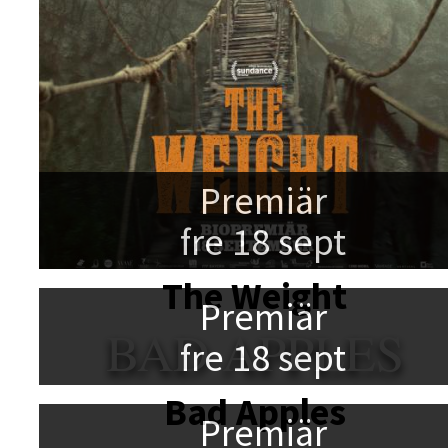
Premiär
fre 18 sept
The Weight
Premiär
BAD APPLES
fre 18 sept
Bad Apples
Premiär