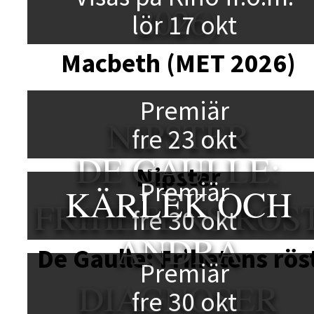
2026)
lör 17 okt
Macbeth (MET 2026)
Premiär
NIPSTER
fre 23 okt
DE GAULLE:
Nipster
Premiär
KÄRLEK OCH
FRIHETENS RÖS
fre 30 okt
ANDRA
De Gaulle: Frihetens rös
Premiär
DIAGNOSER
fre 30 okt