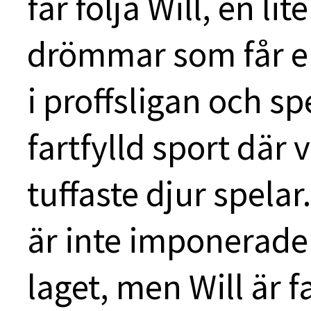
får följa Will, en li
drömmar som får en
i proffsligan och sp
fartfylld sport där
tuffaste djur spelar
är inte imponerade 
laget, men Will är f