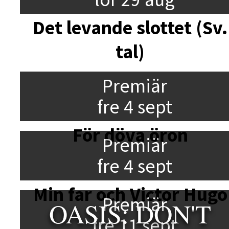
Det levande slottet (Sv.
tal)
Premiär
fre 4 sept
För döva öron
Premiär
fre 4 sept
Min far och Victor Hugo
Premiär
OASIS: DON'T
fre 11 sept