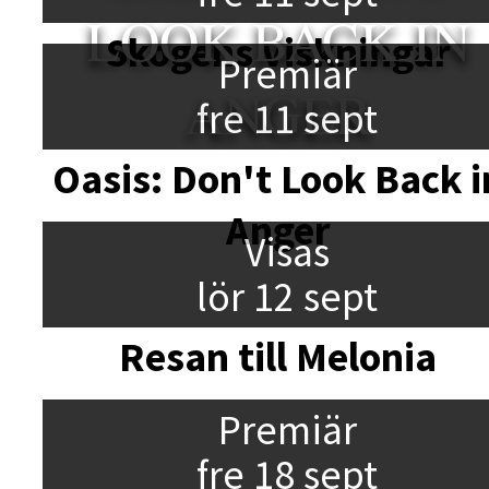
LOOK BACK IN
Skogens viskningar
Premiär
ANGER
fre 11 sept
Oasis: Don't Look Back i
Anger
Visas
lör 12 sept
Resan till Melonia
Premiär
fre 18 sept