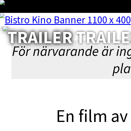
GOAT - BÄ
TRAIL
◀︎ BL
För närvarande är in
pla
En film av