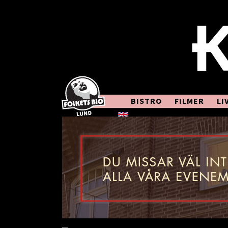
BISTRO
FILMER
LI
In English