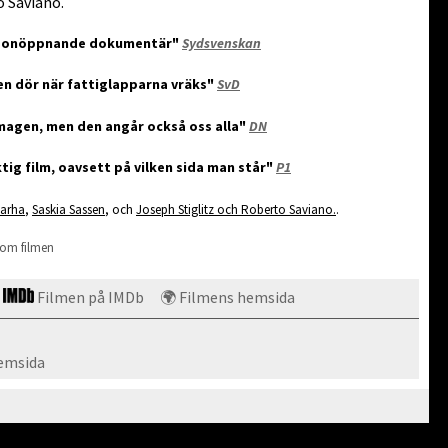
 Saviano.
gonöppnande dokumentär"
Sydsvenskan
n dör när fattiglapparna vräks"
SvD
 magen, men den angår också oss alla"
DN
ktig film, oavsett på vilken sida man står"
P1
Farha
,
Saskia Sassen
, och
Joseph Stiglitz och Roberto Saviano.
.
 om filmen
Filmen på IMDb
🌍 Filmens hemsida
emsida