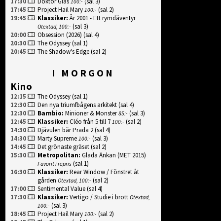
17:30
Doktor Glas
(sal 3)
100:-
17:45
Project Hail Mary
(sal 2)
100:-
19:45
Klassiker
:
År 2001 - Ett rymdäventyr
(sal 3)
Otextad, 100:-
20:00
Obsession (2026)
(sal 4)
20:30
The Odyssey
(sal 1)
20:45
The Shadow's Edge
(sal 2)
I MORGON
Kino
12:15
The Odyssey
(sal 1)
12:30
Den nya triumfbågens arkitekt
(sal 4)
12:30
Barnbio
:
Minioner & Monster
(sal 3)
85:-
12:45
Klassiker
:
Cléo från 5 till 7
(sal 2)
100:-
14:30
Djävulen bär Prada 2
(sal 4)
14:30
Marty Supreme
(sal 3)
100:-
14:45
Det grönaste gräset
(sal 2)
15:30
Metropolitan
:
Glada Änkan (MET 2015)
(sal 1)
Favorit i repris
16:30
Klassiker
:
Rear Window / Fönstret åt
gården
(sal 2)
Otextad, 100:-
17:00
Sentimental Value
(sal 4)
17:30
Klassiker
:
Vertigo / Studie i brott
Otextad,
(sal 3)
100:-
18:45
Project Hail Mary
(sal 2)
100:-