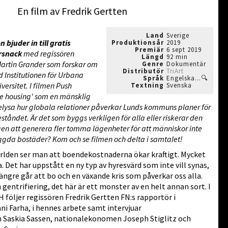
En film av Fredrik Gertten
Land
Sverige
bjuder in till
gratis
Produktionsår
2019
Premiär
6 sept 2019
ersnack
med regissören
Längd
92 min
Martin Grander som forskar om
Genre
Dokumentär
Distributör
TriArt
d Institutionen för Urbana
Språk
Engelska...🔍
versitet. I filmen Push
Textning
Svenska
le housing' som en mänsklig
 belysa hur globala relationer påverkar Lunds kommuns planer för
tåndet. Är det som byggs verkligen för alla eller riskerar den
en att generera fler tomma lägenheter för att människor inte
yggda bostäder? Kom och se filmen och delta i samtalet!
världen ser man att boendekostnaderna ökar kraftigt. Mycket
 Det har uppstått en ny typ av hyresvärd som inte vill synas,
längre går att bo och en växande kris som påverkar oss alla.
gentrifiering, det här är ett monster av en helt annan sort. I
öljer regissören Fredrik Gertten FN:s rapportör i
ni Farha, i hennes arbete samt intervjuar
n Saskia Sassen, nationalekonomen Joseph Stiglitz och