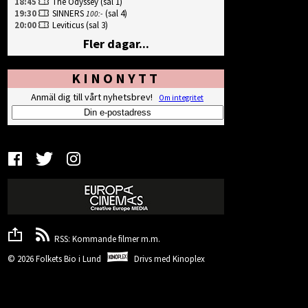
18:45
The Odyssey
(sal 1)
19:30
SINNERS
(sal 4)
100:-
20:00
Leviticus
(sal 3)
Fler dagar...
KINONYTT
Anmäl dig till vårt nyhetsbrev!
Om integritet
RSS: Kommande filmer m.m.
© 2026 Folkets Bio i Lund
Drivs med
Kinoplex