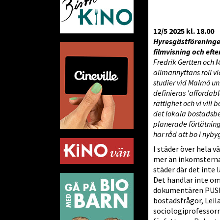
12/5 2025 kl. 18.00
Hyresgästföreningen 
filmvisning och eft
Fredrik Gertten och 
allmännyttans roll vi
studier vid Malmö uni
definieras 'affordab
rättighet och vi vill
det lokala bostadsbes
planerade förtätning
har råd att bo i nyb
I städer över hela 
mer än inkomsterna.
städer där det inte 
Det handlar inte om 
dokumentären PUSH f
bostadsfrågor, Leila
sociologiprofessor