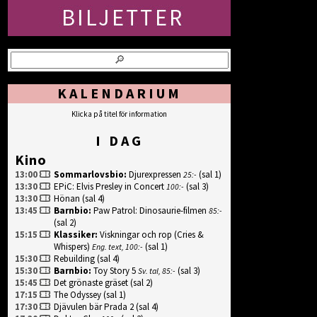
KALENDARIUM
Klicka på titel för information
I DAG
Kino
13:00
Sommarlovsbio
:
Djurexpressen
(sal 1)
25:-
13:30
EPiC: Elvis Presley in Concert
(sal 3)
100:-
13:30
Hönan
(sal 4)
13:45
Barnbio
:
Paw Patrol: Dinosaurie-filmen
85:-
(sal 2)
15:15
Klassiker
:
Viskningar och rop (Cries &
Whispers)
(sal 1)
Eng. text, 100:-
15:30
Rebuilding
(sal 4)
15:30
Barnbio
:
Toy Story 5
(sal 3)
Sv. tal, 85:-
15:45
Det grönaste gräset
(sal 2)
17:15
The Odyssey
(sal 1)
17:30
Djävulen bär Prada 2
(sal 4)