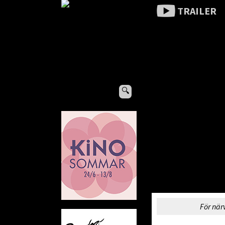
TRAILER
🔍
För när