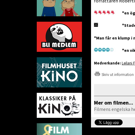
författaren Roberto
"en ö
"Stade
"Man får en klump i
"en vi
Medverkande:
Leilani 
Skriv ut information
Mer om filmen...
Filmens engelska h