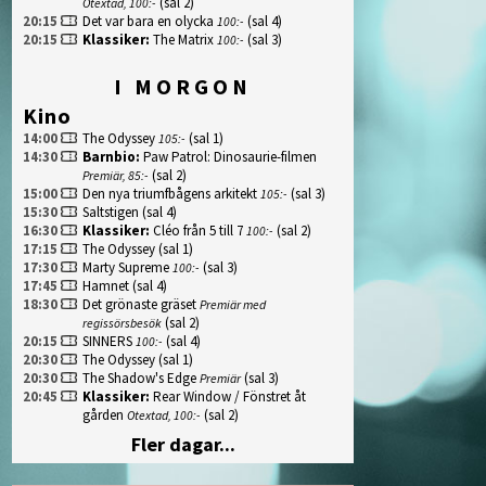
(sal 2)
Otextad, 100:-
20:15
Det var bara en olycka
(sal 4)
100:-
20:15
Klassiker
:
The Matrix
(sal 3)
100:-
I MORGON
Kino
14:00
The Odyssey
(sal 1)
105:-
14:30
Barnbio
:
Paw Patrol: Dinosaurie-filmen
(sal 2)
Premiär, 85:-
15:00
Den nya triumfbågens arkitekt
(sal 3)
105:-
15:30
Saltstigen
(sal 4)
16:30
Klassiker
:
Cléo från 5 till 7
(sal 2)
100:-
17:15
The Odyssey
(sal 1)
17:30
Marty Supreme
(sal 3)
100:-
17:45
Hamnet
(sal 4)
18:30
Det grönaste gräset
Premiär med
(sal 2)
regissörsbesök
20:15
SINNERS
(sal 4)
100:-
20:30
The Odyssey
(sal 1)
20:30
The Shadow's Edge
(sal 3)
Premiär
20:45
Klassiker
:
Rear Window / Fönstret åt
gården
(sal 2)
Otextad, 100:-
Fler dagar...