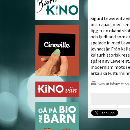
Sigurd Lewerentz vil
intervjuad, men i en
ligger en okänd skat
och ljudband som a
spelade in med Lewe
levnadsår. Från käl
kulturhistorisk resa 
spåren av Lewerentz
modernism möts i en
arkaiska kulturminnen
Skriv ut information