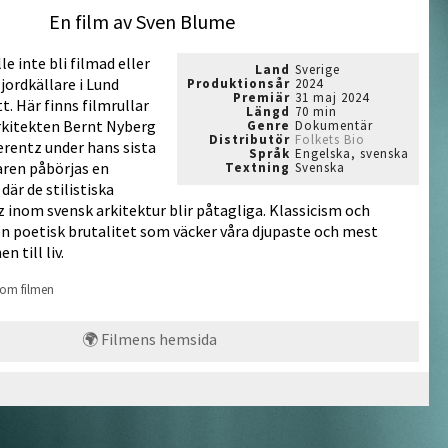
En film av Sven Blume
le inte bli filmad eller
Land
Sverige
 jordkällare i Lund
Produktionsår
2024
Premiär
31 maj 2024
t. Här finns filmrullar
Längd
70 min
rkitekten Bernt Nyberg
Genre
Dokumentär
Distributör
Folkets Bio
rentz under hans sista
Språk
Engelska, svenska
laren påbörjas en
Textning
Svenska
där de stilistiska
 inom svensk arkitektur blir påtagliga. Klassicism och
 poetisk brutalitet som väcker våra djupaste och mest
 till liv.
 om filmen
🌍 Filmens hemsida