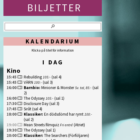
KALENDARIUM
Klicka på titel för information
I DAG
Kino
15:45
Rebuilding
(sal 4)
105:-
15:45
VÄRN
(sal 3)
100:-
16:00
Barnbio
:
Minioner & Monster
(sal
Sv. tal, 85:-
2)
16:00
The Odyssey
(sal 1)
105:-
17:30
Disclosure Day
(sal 3)
17:45
Sirât
(sal 4)
18:00
Klassiker
:
En dödsdömd har rymt
100:-
(sal 2)
19:00
Mean Streets filmquiz
(Atriet)
Fri entré
19:30
The Odyssey
(sal 1)
20:00
Klassiker
:
The Searchers (Förföljaren)