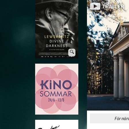
TRAILER
🔍
För när