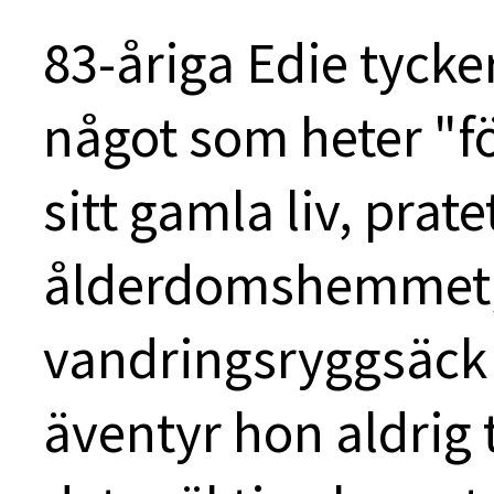
83-åriga Edie tycker
något som heter "f
sitt gamla liv, prat
ålderdomshemmet, 
vandringsryggsäck o
äventyr hon aldrig t