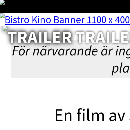
TRAIL
◀︎ BL
För närvarande är in
pla
En film a