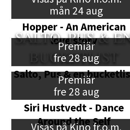
mån 24 aug
Hopper - An American
SALTO, PUS & E
love story
Premiär
BUCKETLIST
fre 28 aug
Salto, Pus & en bucketlis
Premiär
fre 28 aug
Siri Hustvedt - Dance
Around the Self
Visas på Kino fr.o.m.