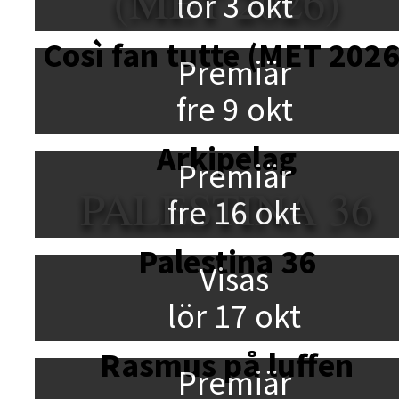
(MET 2026)
lör 3 okt
Così fan tutte (MET 2026
Premiär
fre 9 okt
Arkipelag
Premiär
PALESTINA 36
fre 16 okt
Palestina 36
Visas
lör 17 okt
Rasmus på luffen
Premiär