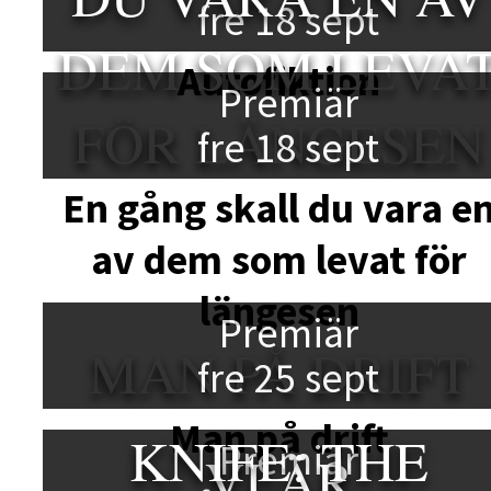
fre 18 sept
DEM SOM LEVA
Autofiktion
Premiär
FÖR LÄNGESEN
fre 18 sept
En gång skall du vara e
av dem som levat för
längesen
Premiär
MAN PÅ DRIFT
fre 25 sept
Man på drift
KNIFE: THE
Premiär
VI ÄR