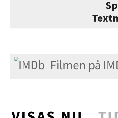
Sp
Text
Filmen på IM
VISAS NU
TI