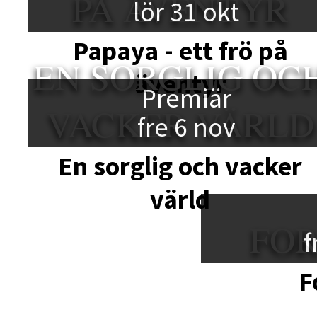
PÅ ÄVENTYR
lör 31 okt
Papaya - ett frö på
EN SORGLIG OC
äventyr
Premiär
VACKER VÄRLD
fre 6 nov
En sorglig och vacker
värld
FO
f
F