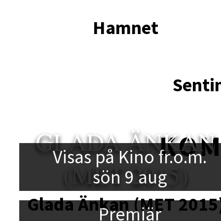
Hamnet
Senti
GLADA ÄNKAN
KO
Visas på Kino fr.o.m.
(MET 2015)
sön 9 aug
Glada Änkan (MET 2015
Premiär