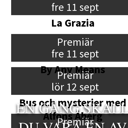
fre 11 sept
La Grazia
Premiär
fre 11 sept
By Any Means
Premiär
lör 12 sept
Bus och mysterier med
EN GÅNG SKAL
Alfons Åberg
Premiär
DU VARA EN AV