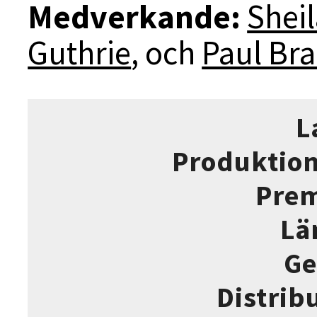
Medverkande:
Shei
Guthrie
, och
Paul Br
L
Produktio
Prem
Lä
Ge
Distrib