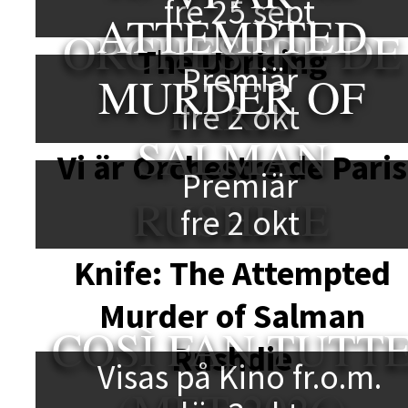
fre 25 sept
ATTEMPTED
ORCHESTRE DE
The Uprising
Premiär
MURDER OF
PARIS
fre 2 okt
SALMAN
Vi är Orchestre de Paris
Premiär
RUSHDIE
fre 2 okt
Knife: The Attempted
Murder of Salman
COSÌ FAN TUTT
Rushdie
Visas på Kino fr.o.m.