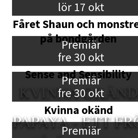
lör 17 okt
Fåret Shaun och monstr
på bondgården
Premiär
fre 30 okt
Sense and Sensibility
Premiär
KVINNA OKÄN
fre 30 okt
Kvinna okänd
PAPAYA - ETT FR
Premiär