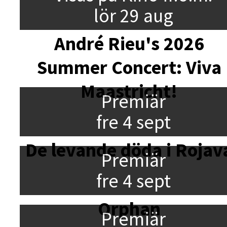
lör 29 aug
André Rieu's 2026
Summer Concert: Viva
Maastricht!
Premiär
fre 4 sept
De levande döda i Rojav
Premiär
fre 4 sept
Orphan
Premiär