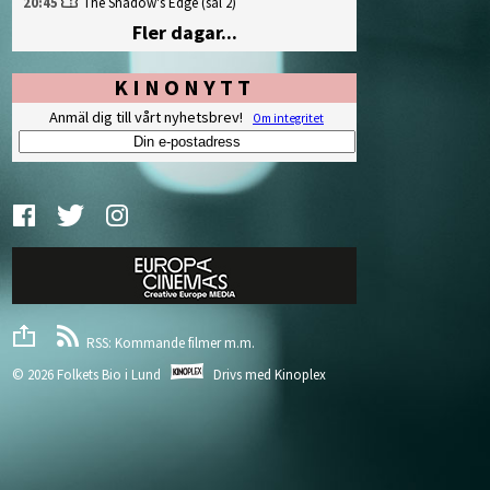
20:45
The Shadow's Edge
(sal 2)
Fler dagar...
KINONYTT
Anmäl dig till vårt nyhetsbrev!
Om integritet
RSS: Kommande filmer m.m.
© 2026 Folkets Bio i Lund
Drivs med
Kinoplex