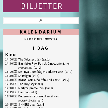
KALENDARIUM
Klicka på titel för information
I DAG
Kino
14:00
The Odyssey
(sal 1)
105:-
14:30
Barnbio
:
Paw Patrol: Dinosaurie-filmen
(sal 2)
Premiär, 85:-
15:00
Den nya triumfbågens arkitekt
(sal 3)
105:-
15:30
Saltstigen
(sal 4)
16:30
Klassiker
:
Cléo från 5 till 7
(sal 2)
100:-
17:15
The Odyssey
(sal 1)
17:30
Marty Supreme
(sal 3)
100:-
17:45
Hamnet
(sal 4)
18:30
Det grönaste gräset
Premiär med
(sal 2)
regissörsbesök
20:15
SINNERS
(sal 4)
100:-