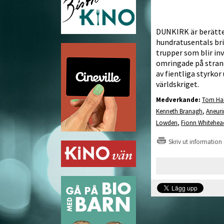
DUNKIRK är berätt
hundratusentals bri
trupper som blir in
omringade på stran
av fientliga styrkor
världskriget.
Medverkande:
Tom Ha
Kenneth Branagh
,
Aneuri
Lowden
,
Fionn Whitehea
Skriv ut information