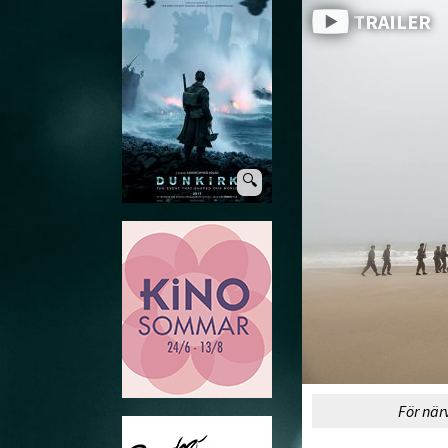
TRAILER
🔍
För när