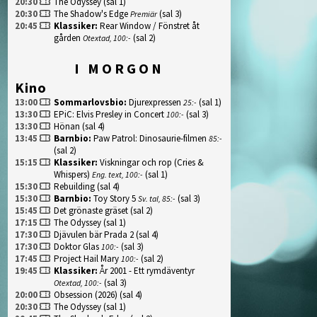
20:30
The Odyssey
(sal 1)
20:30
The Shadow's Edge
(sal 3)
Premiär
20:45
Klassiker
:
Rear Window / Fönstret åt
gården
(sal 2)
Otextad, 100:-
I MORGON
Kino
13:00
Sommarlovsbio
:
Djurexpressen
(sal 1)
25:-
13:30
EPiC: Elvis Presley in Concert
(sal 3)
100:-
13:30
Hönan
(sal 4)
13:45
Barnbio
:
Paw Patrol: Dinosaurie-filmen
85:-
(sal 2)
15:15
Klassiker
:
Viskningar och rop (Cries &
Whispers)
(sal 1)
Eng. text, 100:-
15:30
Rebuilding
(sal 4)
15:30
Barnbio
:
Toy Story 5
(sal 3)
Sv. tal, 85:-
15:45
Det grönaste gräset
(sal 2)
17:15
The Odyssey
(sal 1)
17:30
Djävulen bär Prada 2
(sal 4)
17:30
Doktor Glas
(sal 3)
100:-
17:45
Project Hail Mary
(sal 2)
100:-
19:45
Klassiker
:
År 2001 - Ett rymdäventyr
(sal 3)
Otextad, 100:-
20:00
Obsession (2026)
(sal 4)
20:30
The Odyssey
(sal 1)