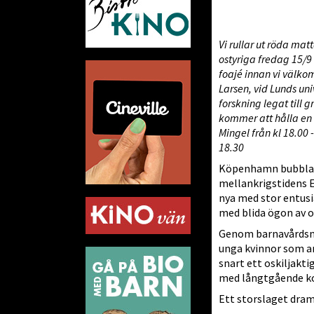
Vi rullar ut röda ma
ostyriga fredag 15/9 
foajé innan vi välko
Larsen, vid Lunds univ
forskning legat till 
kommer att hålla en 
Mingel från kl 18.00 
18.30
Köpenhamn bubblar 
mellankrigstidens Eu
nya med stor entusi
med blida ögon av 
Genom barnavårdsn
unga kvinnor som an
snart ett oskiljakt
med långtgående k
Ett storslaget dram