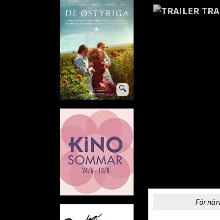
TRA
🔍
För när