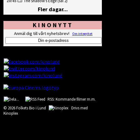
20:45
The Shadow's Edge
(sal 2)
Fler dagar...
KINONYTT
Anmäl dig till vårt nyhetsbrev!
Om integritet
RSS: Kommande filmer m.m.
© 2026 Folkets Bio i Lund
Drivs med
Kinoplex