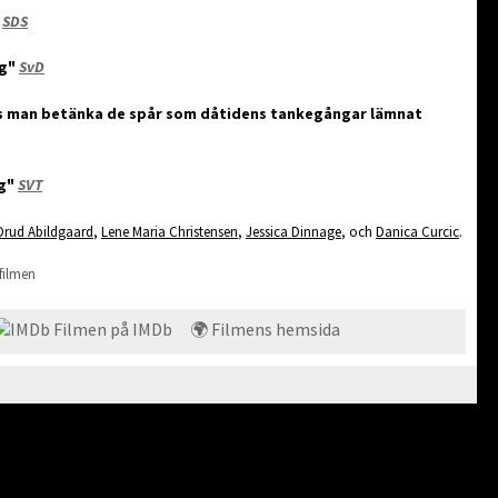
"
SDS
ig"
SvD
as man betänka de spår som dåtidens tankegångar lämnat
ng"
SVT
Drud Abildgaard
,
Lene Maria Christensen
,
Jessica Dinnage
, och
Danica Curcic
.
filmen
Filmen på IMDb
🌍 Filmens hemsida