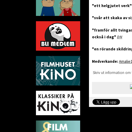
"ett helgjutet verk
"svår att skaka av s
"framför allt tving
också i dag"
DN
"en rörande skildri
Medverkande:
Amalie 
Skriv ut information om 