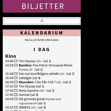
KALENDARIUM
Klicka på titel för information
I DAG
Kino
14:00
The Odyssey
(sal 1)
105:-
14:30
Barnbio
:
Paw Patrol: Dinosaurie-filmen
(sal 2)
Premiär, 85:-
15:00
Den nya triumfbågens arkitekt
(sal 3)
105:-
15:30
Saltstigen
(sal 4)
16:30
Klassiker
:
Cléo från 5 till 7
(sal 2)
100:-
17:15
The Odyssey
(sal 1)
17:30
Marty Supreme
(sal 3)
100:-
17:45
Hamnet
(sal 4)
18:30
Det grönaste gräset
Premiär med
(sal 2)
regissörsbesök
20:15
SINNERS
(sal 4)
100:-