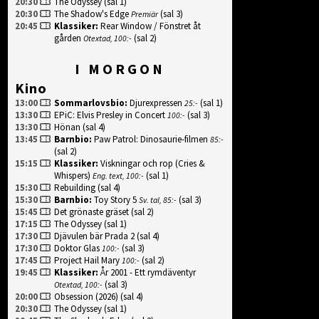
20:30
The Odyssey
(sal 1)
20:30
The Shadow's Edge
(sal 3)
Premiär
20:45
Klassiker
:
Rear Window / Fönstret åt
gården
(sal 2)
Otextad, 100:-
I MORGON
Kino
13:00
Sommarlovsbio
:
Djurexpressen
(sal 1)
25:-
13:30
EPiC: Elvis Presley in Concert
(sal 3)
100:-
13:30
Hönan
(sal 4)
13:45
Barnbio
:
Paw Patrol: Dinosaurie-filmen
85:-
(sal 2)
15:15
Klassiker
:
Viskningar och rop (Cries &
Whispers)
(sal 1)
Eng. text, 100:-
15:30
Rebuilding
(sal 4)
15:30
Barnbio
:
Toy Story 5
(sal 3)
Sv. tal, 85:-
15:45
Det grönaste gräset
(sal 2)
17:15
The Odyssey
(sal 1)
17:30
Djävulen bär Prada 2
(sal 4)
17:30
Doktor Glas
(sal 3)
100:-
17:45
Project Hail Mary
(sal 2)
100:-
19:45
Klassiker
:
År 2001 - Ett rymdäventyr
(sal 3)
Otextad, 100:-
20:00
Obsession (2026)
(sal 4)
20:30
The Odyssey
(sal 1)