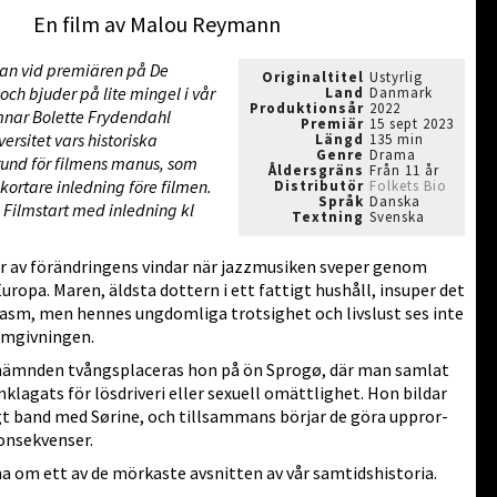
En film av Malou Reymann
ttan vid premiären på De
Originaltitel
Ustyrlig
och bjuder på lite mingel i vår
Land
Danmark
Produktionsår
2022
mnar Bolette Frydendahl
Premiär
15 sept 2023
ersitet vars historiska
Längd
135 min
Genre
Drama
grund för filmens manus, som
Åldersgräns
Från 11 år
kortare inledning före filmen.
Distributör
Folkets Bio
Språk
Danska
- Filmstart med inledning kl
Textning
Svenska
av förändringens vindar när jazzmusiken sveper genom
ropa. Maren, äldsta dottern i ett fattigt hushåll, insuper det
asm, men hennes ungdomliga trotsighet och livslust ses inte
omgivningen.
ämnden tvångsplaceras hon på ön Sprogø, där man samlat
klagats för lösdriveri eller sexuell omättlighet. Hon bildar
igt band med Sørine, och tillsammans börjar de göra uppror-
onsekvenser.
a om ett av de mörkaste avsnitten av vår samtidshistoria.