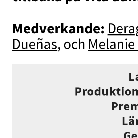
Medverkande:
Dera
Dueñas
, och
Melanie 
L
Produktion
Prem
Lä
Ge