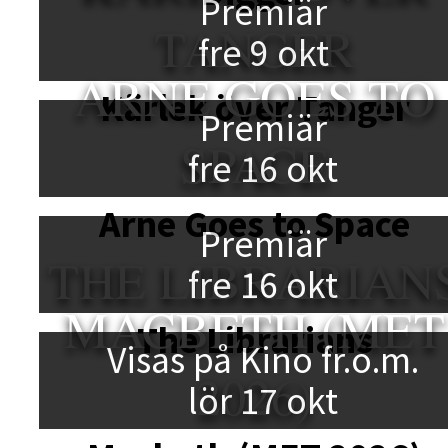
Premiär
TANGER
fre 9 okt
ARNE GOES TO
Kärlek över Tanger
Premiär
SPACE
fre 16 okt
Arne Goes to Space
Premiär
THE LIBRARIAN
fre 16 okt
MACBETH (MET
The Librarians
Visas på Kino fr.o.m.
2026)
lör 17 okt