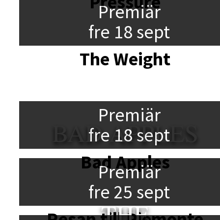
Pressure
Premiär
fre 18 sept
The Weight
Premiär
BAD APPLES
fre 18 sept
Bad Apples
Premiär
fre 25 sept
THE
Resan till Piemonte