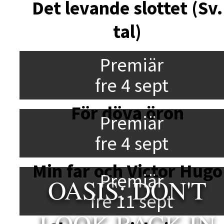
Det levande slottet (Sv.
tal)
Premiär
fre 4 sept
För döva öron
Premiär
fre 4 sept
Min far och Victor Hugo
Premiär
OASIS: DON'T
fre 11 sept
LOOK BACK IN