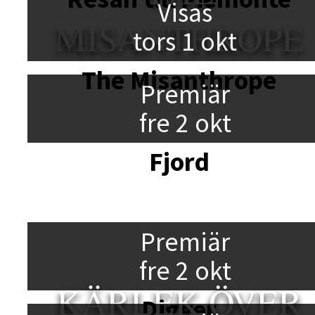
Visas
MISANTHROPE
tors 1 okt
The Misanthrope
Premiär
fre 2 okt
Fjord
Premiär
fre 2 okt
KÄRLEK ÖVER
Digger