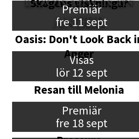
Skogens viskningar
Premiär
ANGER
fre 11 sept
Oasis: Don't Look Back i
Anger
Visas
lör 12 sept
Resan till Melonia
Premiär
fre 18 sept