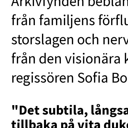
Arkivfynden bebla
från familjens förflu
storslagen och nerv
från den visionära
regissören Sofia B
"Det subtila, lång
tillbaka på vita du