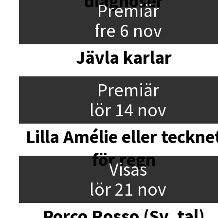
diagnoser
Premiär
fre 6 nov
Jävla karlar
Premiär
lör 14 nov
Lilla Amélie eller teckne
för regn
Visas
lör 21 nov
Porco Rosso (Sv. tal)