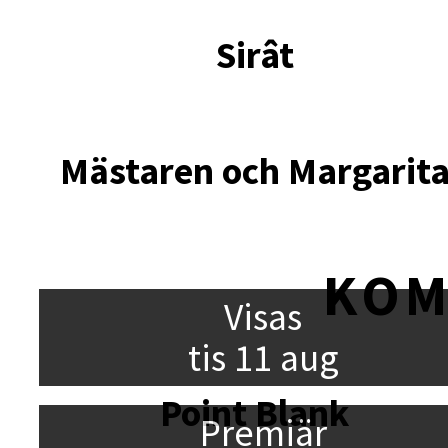
Sirât
Mästaren och Margarit
KO
Visas
tis 11 aug
Point Blank
Premiär