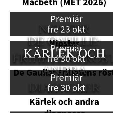
Macbeth (MET 2026)
Premiär
NIPSTER
fre 23 okt
DE GAULLE:
Nipster
Premiär
KÄRLEK OCH
FRIHETENS RÖS
fre 30 okt
ANDRA
De Gaulle: Frihetens rös
Premiär
DIAGNOSER
fre 30 okt
Kärlek och andra